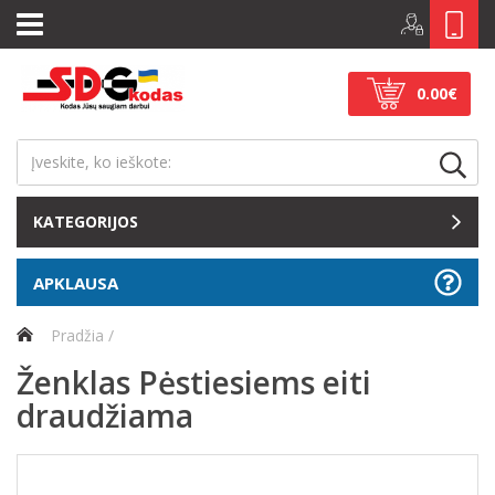
0.00€
KATEGORIJOS
APKLAUSA
Pradžia
Ženklas Pėstiesiems eiti
draudžiama