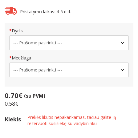
Pristatymo laikas: 4-5 d.d.
Dydis
Medžiaga
0.70€
(su PVM)
0.58€
Prekės likutis nepakankamas, tačiau galite ją
Kiekis
rezervuoti susisiekę su vadybininku.