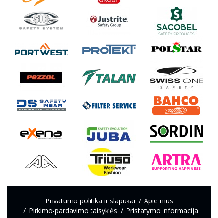
Privatumo politika ir slapukai
Apie mus
Pirkimo-pardavimo taisyklės
Pristatymo informacija