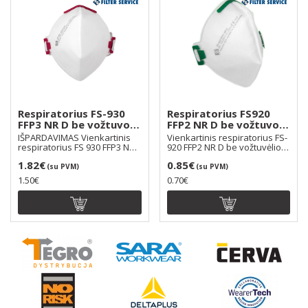
Respiratorius FS-930
Respiratorius FS920
FFP3 NR D be vožtuvo,
FFP2 NR D be vožtuvo,
dirželiai per galvą
dirželiai per galvą
IŠPARDAVIMAS Vienkartinis
Vienkartinis respiratorius FS-
respiratorius FS 930 FFP3 NR
920 FFP2 NR D be vožtuvėlio,
D be vožtuvėlio..
naudojamas ..
1.82€
0.85€
(su PVM)
(su PVM)
1.50€
0.70€