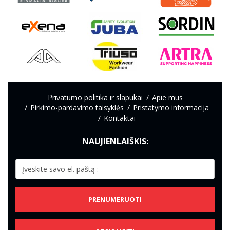
Privatumo politika ir slapukai
Apie mus
Pirkimo-pardavimo taisyklės
Pristatymo informacija
Kontaktai
NAUJIENLAIŠKIS:
PRENUMERUOTI