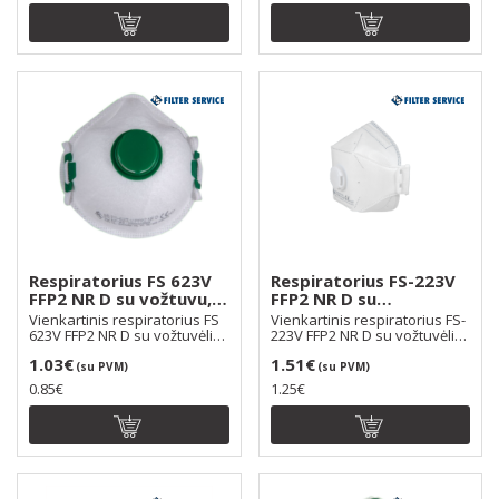
Respiratorius FS 623V
Respiratorius FS-223V
FFP2 NR D su vožtuvu,
FFP2 NR D su
dirželiai per galvą
vožtuvėliu, trijų
Vienkartinis respiratorius FS
Vienkartinis respiratorius FS-
plokštumų, dirželiai per
623V FFP2 NR D su vožtuvėliu
223V FFP2 NR D su vožtuvėliu,
naudojamas ..
galva
trijų plok..
1.03€
1.51€
(su PVM)
(su PVM)
0.85€
1.25€