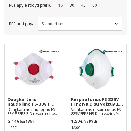
Puslapyje rodyti prekių:
15
30
45
60
Rūšiuoti pagal:
Daugkartinio
Respiratorius FS 823V
naudojimo FS-33V F
FFP2 NR D su vožtuvu,
FFP3 R D respiratorius
dirželiai per galvą
Daugkartinio naudojimo FS-
Vienkartinis respiratorius FS-
su vožtuvėliu ir
33V F FFP3 R D respiratorius
823V FFP2 NR D su vožtuvėliu
papildomais dviem
su vožtuvėliu i..
naudojamas ..
5.14€
1.57€
filtrais šonuose, skirti
(su PVM)
(su PVM)
dirbi iki 3 d.d
4.25€
1.30€