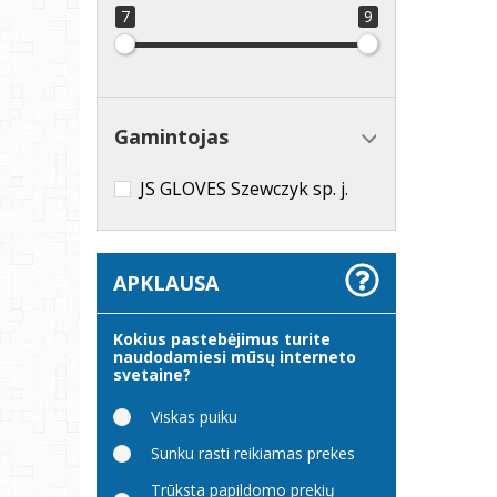
7
9
Gamintojas
JS GLOVES Szewczyk sp. j.
APKLAUSA
Kokius pastebėjimus turite
naudodamiesi mūsų interneto
svetaine?
Viskas puiku
Sunku rasti reikiamas prekes
Trūksta papildomo prekių