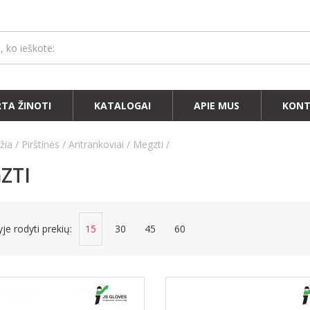
RTA ŽINOTI
KATALOGAI
APIE MUS
KONT
žia
Pirštinės
Antrankoviai
Megzti
ZTI
je rodyti prekių:
15
30
45
60