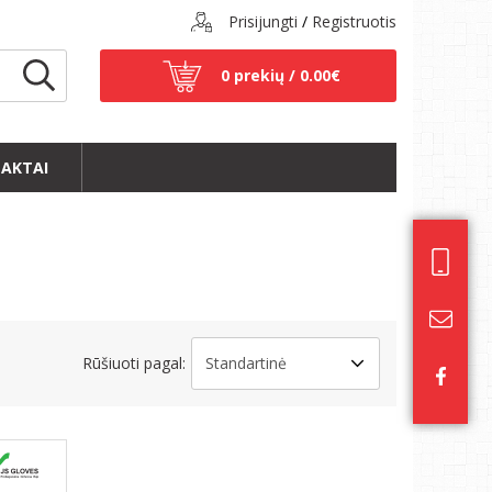
Prisijungti
/
Registruotis
0 prekių /
0.00€
AKTAI
Rūšiuoti pagal: