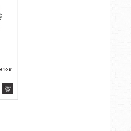
erio ir
..