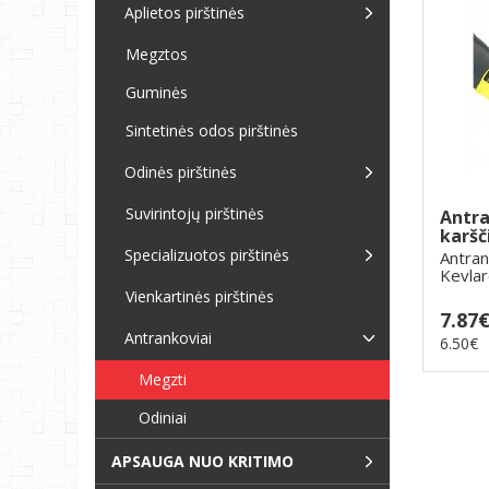
Aplietos pirštinės
Megztos
Guminės
Sintetinės odos pirštinės
Odinės pirštinės
Suvirintojų pirštinės
Antra
karšč
Specializuotos pirštinės
Antran
Kevlar
ir k..
Vienkartinės pirštinės
7.87
Antrankoviai
6.50€
Megzti
Odiniai
APSAUGA NUO KRITIMO