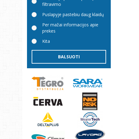
filtravimo
Puslapyje pastebiu daug klaidų
Per mažai informacijos apie
prekes
Kita
BALSUOTI