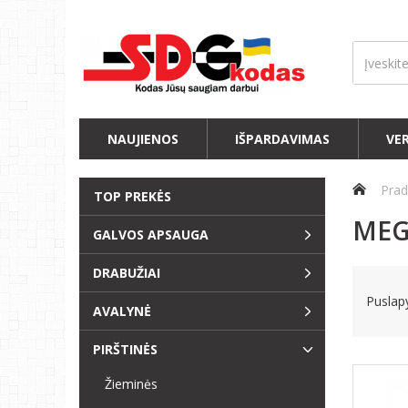
NAUJIENOS
IŠPARDAVIMAS
VE
Prad
TOP PREKĖS
MEG
GALVOS APSAUGA
DRABUŽIAI
Puslapy
AVALYNĖ
PIRŠTINĖS
Žieminės