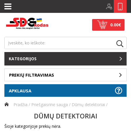
0.00€
KATEGORIJOS
PREKIŲ FILTRAVIMAS
APKLAUSA
Pradžia
Priešgaisrinė sauga
Dūmų detektoriai
DŪMŲ DETEKTORIAI
Šioje kategorijoje prekių nėra.