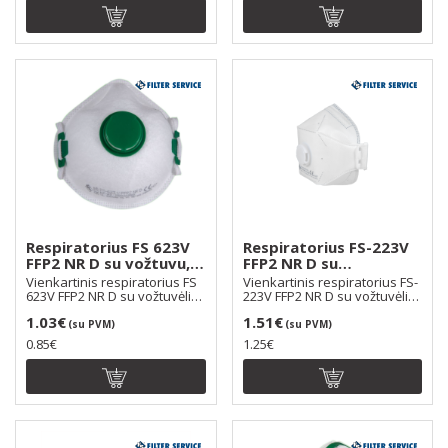
Respiratorius FS 623V
Respiratorius FS-223V
FFP2 NR D su vožtuvu,
FFP2 NR D su
dirželiai per galvą
vožtuvėliu, trijų
Vienkartinis respiratorius FS
Vienkartinis respiratorius FS-
plokštumų, dirželiai per
623V FFP2 NR D su vožtuvėliu
223V FFP2 NR D su vožtuvėliu,
naudojamas ..
galva
trijų plok..
1.03€
1.51€
(su PVM)
(su PVM)
0.85€
1.25€