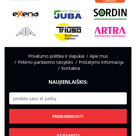
Privatumo politika ir slapukai
Apie mus
Pirkimo-pardavimo taisyklės
Pristatymo informacija
Kontaktai
NAUJIENLAIŠKIS:
PRENUMERUOTI
ATSISAKYTI