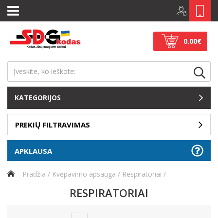
0.00€
KATEGORIJOS
PREKIŲ FILTRAVIMAS
APKLAUSA
Pradžia
Kvėpavimo apsauga
Respiratoriai
RESPIRATORIAI