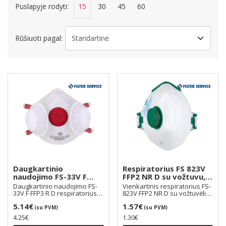
Puslapyje rodyti:
15
30
45
60
Rūšiuoti pagal:
Daugkartinio
Respiratorius FS 823V
naudojimo FS-33V F
FFP2 NR D su vožtuvu,
FFP3 R D respiratorius
dirželiai per galvą
Daugkartinio naudojimo FS-
Vienkartinis respiratorius FS-
su vožtuvėliu ir
33V F FFP3 R D respiratorius
823V FFP2 NR D su vožtuvėliu
papildomais dviem
su vožtuvėliu i..
naudojamas ..
5.14€
1.57€
filtrais šonuose, skirti
(su PVM)
(su PVM)
dirbi iki 3 d.d
4.25€
1.30€