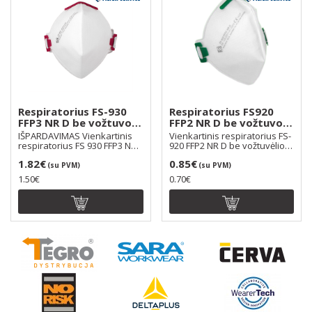
Respiratorius FS-930
Respiratorius FS920
FFP3 NR D be vožtuvo,
FFP2 NR D be vožtuvo,
dirželiai per galvą
dirželiai per galvą
IŠPARDAVIMAS Vienkartinis
Vienkartinis respiratorius FS-
respiratorius FS 930 FFP3 NR
920 FFP2 NR D be vožtuvėlio,
D be vožtuvėlio..
naudojamas ..
1.82€
0.85€
(su PVM)
(su PVM)
1.50€
0.70€