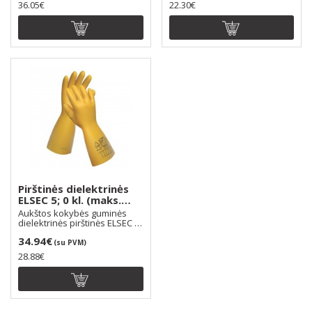
36.05€
22.30€
Pirštinės dielektrinės
ELSEC 5; 0 kl. (maks.
1000V)
Aukštos kokybės guminės
dielektrinės pirštinės ELSEC 5,
0 kl.. Pritaik..
34.94€
(su PVM)
28.88€