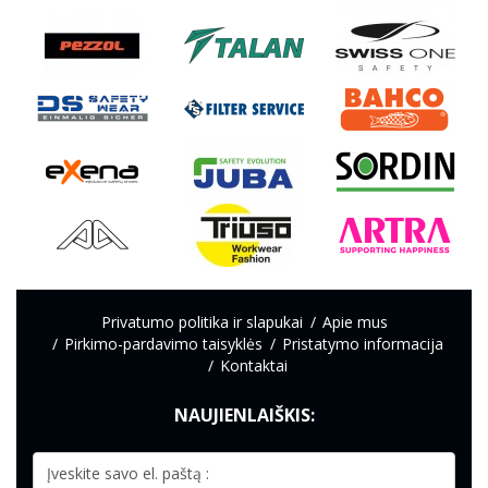
Privatumo politika ir slapukai
Apie mus
Pirkimo-pardavimo taisyklės
Pristatymo informacija
Kontaktai
NAUJIENLAIŠKIS: