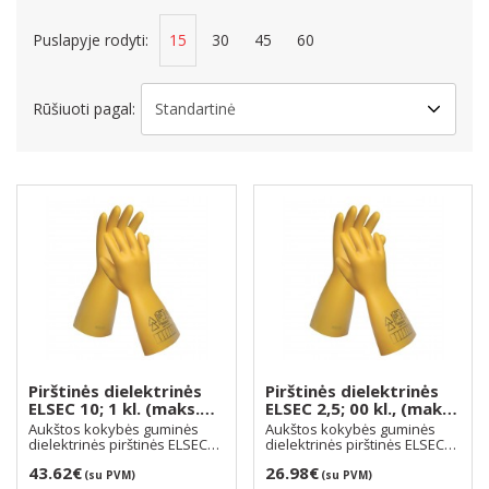
Puslapyje rodyti:
15
30
45
60
Rūšiuoti pagal:
Pirštinės dielektrinės
Pirštinės dielektrinės
ELSEC 10; 1 kl. (maks.
ELSEC 2,5; 00 kl., (maks.
7500V)
500 V)
Aukštos kokybės guminės
Aukštos kokybės guminės
dielektrinės pirštinės ELSEC
dielektrinės pirštinės ELSEC
10, 1 kl.. Pritai..
2,5, 00 kl.. Prit..
43.62€
26.98€
(su PVM)
(su PVM)