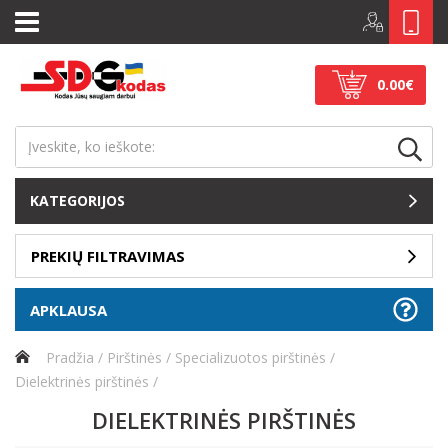
0.00€
KATEGORIJOS
PREKIŲ FILTRAVIMAS
APKLAUSA
Pradžia
Pirštinės
Specializuotos pirštinės
Dielektrinės pirštinės
DIELEKTRINĖS PIRŠTINĖS