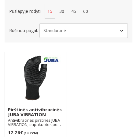
Puslapyje rodyti:
15
30
45
60
Rūšiuoti pagal:
Pirštinės antivibracinės
JUBA VIBRATION
Antivibracinės pirštinės JUBA
VIBRATION, supakuotos po
vieną porą, tan..
12.26€
(su PVM)