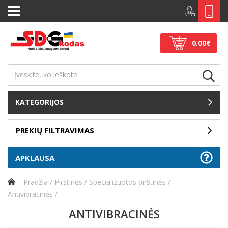
0.00€
KATEGORIJOS
PREKIŲ FILTRAVIMAS
APKLAUSA
Pradžia
Pirštinės
Specializuotos pirštinės
Antivibracinės
ANTIVIBRACINĖS