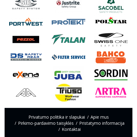
Privatumo politika ir slapukai
Apie mus
Pirkimo-pardavimo taisyklės
Pristatymo informacija
Kontaktai