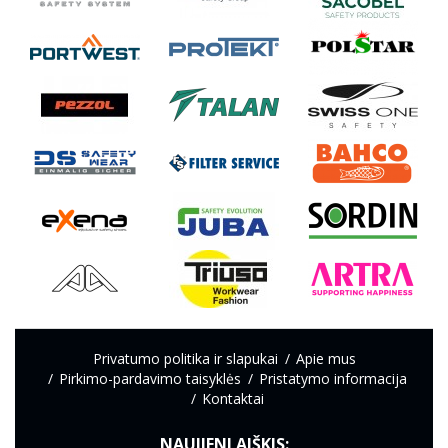
Privatumo politika ir slapukai
Apie mus
Pirkimo-pardavimo taisyklės
Pristatymo informacija
Kontaktai
NAUJIENLAIŠKIS: