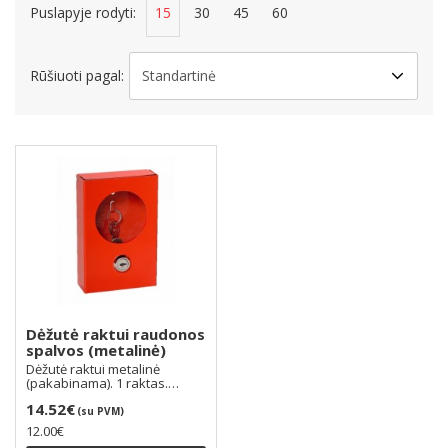
Puslapyje rodyti:
15
30
45
60
Rūšiuoti pagal:
Dėžutė raktui raudonos
spalvos (metalinė)
Dėžutė raktui metalinė
(pakabinama). 1 raktas.
Spalva: raudona...
14.52€
(su PVM)
12.00€