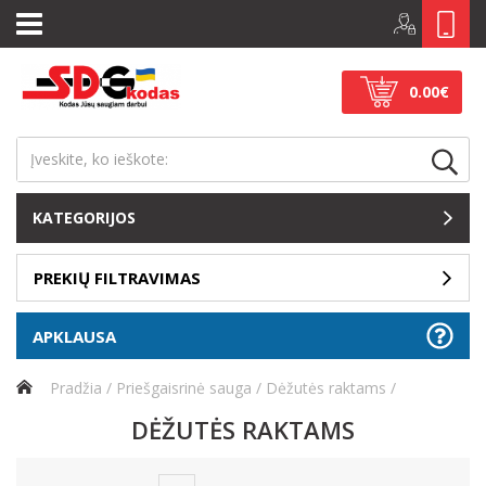
0.00€
KATEGORIJOS
PREKIŲ FILTRAVIMAS
APKLAUSA
Pradžia
Priešgaisrinė sauga
Dėžutės raktams
DĖŽUTĖS RAKTAMS