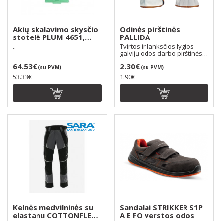
Akių skalavimo skysčio
Odinės pirštinės
stotelė PLUM 4651,
PALLIDA
tuščia
..
Tvirtos ir lanksčios lygios
galvijų odos darbo pirštinės.
Klasikinio „..
64.53€
2.30€
(su PVM)
(su PVM)
53.33€
1.90€
Kelnės medvilninės su
Sandalai STRIKKER S1P
elastanu COTTONFLEX,
A E FO verstos odos