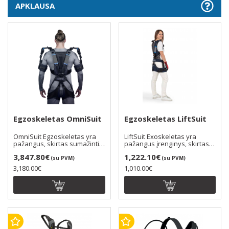
APKLAUSA
Egzoskeletas OmniSuit
Egzoskeletas LiftSuit
OmniSuit Egzoskeletas yra
LiftSuit Exoskeletas yra
pažangus, skirtas sumažinti
pažangus įrenginys, skirtas
nugaros, kaklo i..
sumažinti nugaros..
3,847.80€
1,222.10€
(su PVM)
(su PVM)
3,180.00€
1,010.00€