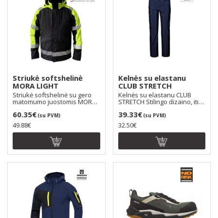
Striukė softshelinė
Kelnės su elastanu
MORA LIGHT
CLUB STRETCH
Striukė softshelinė su gero
Kelnės su elastanu CLUB
matomumo juostomis MORA
STRETCH Stilingo dizaino, itin
LIGHT. Speciali ..
tamprios, judes..
60.35€
39.33€
(su PVM)
(su PVM)
49.88€
32.50€