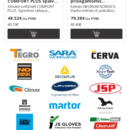
COMFORT PLUS spalva:
prisegamomis
chaki
kišenėmis NEURUM
Striukė softshell COMFORT
Kelnės NEURUM NORDICS.
NORDICS
PLUS. Sportinio stiliaus,
Darbo kelnės iš unikalios
patogi, nevaržanti..
tamprios medžiagos TR..
48.52€
79.38€
(su PVM)
(su PVM)
40.10€
65.60€