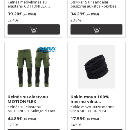
spalva: juoda/t.pilka
Kelnės medvilninės su
Strikker S1P sandalai
elastanu COTTONFLEX
pasižymi aukštos kokybės
Stilingo dizaino, itin gerai..
komponentais, skirtais ..
39.20€
34.29€
(su PVM)
(su PVM)
32.40€
28.34€
Kelnės su elastanu
Kaklo mova 100%
MOTIONFLEX
merino vilna
MULTIPURPOSE
Kelnės su elastanu
Kaklo mova 100% merino
THERMOWAVE
MOTIONFLEX Stilingo dizaino,
vilna MULTIPURPOSE
itin tamprios, judesių..
THERMOWAVE Švelni,
44.89€
17.55€
nedirgin..
(su PVM)
(su PVM)
37.10€
14.50€