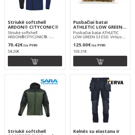
Striukė softshell
Pusbačiai batai
ARDON® CITYCONIC®
ATHLETIC LOW GREEN
S3 ESD
Striukė softshell
Pusbačiai batai ATHLETIC
ARDON®CITYCONIC®. -
LOW GREEN S3 ESD. Viršus:
striukė su nuimamu gobtuvu
PUMA tekstilė. - už..
70.42€
125.00€
iš el..
(su PVM)
(su PVM)
58.20€
103.31€
Striukė softshell
Kelnės su elastanu ir