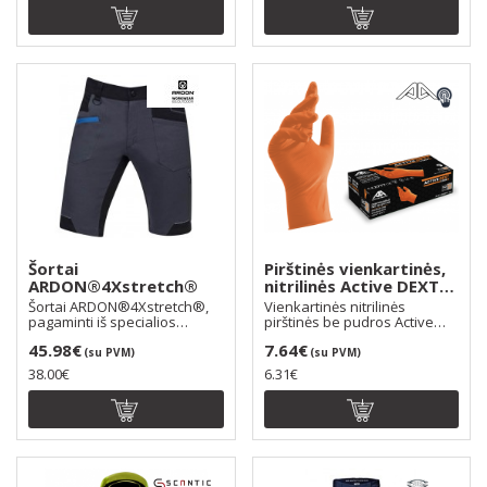
Šortai
Pirštinės vienkartinės,
ARDON®4Xstretch®
nitrilinės Active DEXT
D3680, Touch screen,
Šortai ARDON®4Xstretch®,
Vienkartinės nitrilinės
be pudros, spalva:
pagaminti iš specialios
pirštinės be pudros Active
Amalytton® medžiagos...
oranžinė
DEXT D3680 yra stor..
45.98€
7.64€
(su PVM)
(su PVM)
38.00€
6.31€