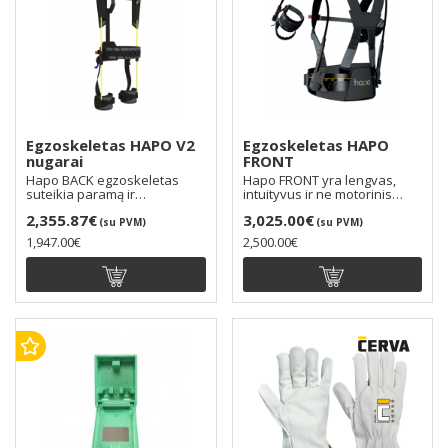
Egzoskeletas HAPO V2
Egzoskeletas HAPO
nugarai
FRONT
Hapo BACK egzoskeletas
Hapo FRONT yra lengvas,
suteikia paramą ir
intuityvus ir ne motorinis
palengvina nugaros apkrovą,
fizinio pagalbinio ..
2,355.87€
3,025.00€
..
(su PVM)
(su PVM)
1,947.00€
2,500.00€