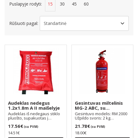
Puslapyje rodyti:
15
30
45
60
Rūšiuoti pagal:
Audeklas nedegus
Gesintuvas miltelinis
1.2x1.8m A II maišelyje
MG-2 ABC, su
manometru
Audeklas iš nedegaus stiklo
Gesintuvo modelis: RM 2000
pluošto, supakuotas į
Užpildo svoris: 2 kg
specialų maišelį, o ..
Gesintuvo svoris: 3,5..
17.56€
21.78€
(su PVM)
(su PVM)
14.51€
18.00€