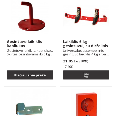
Gesintuvo laikiklis
Laikiklis 6 kg
kabliukas
gesintuvui, su dirželiais
Gesintuvo laikiklis, kabliukas.
Universalus automobilinis
Skirtas gesintuvams iki 6 kg...
gesintuvo laikiklis 4 kg arba 6
kg, skirtas..
21.05€
(su PVM)
17.40€
Plačiau apie prekę