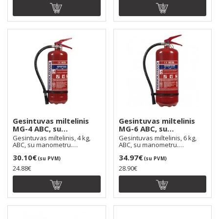
Gesintuvas miltelinis
Gesintuvas miltelinis
MG-4 ABC, su
MG-6 ABC, su
manometru
manometru
Gesintuvas miltelinis, 4 kg,
Gesintuvas miltelinis, 6 kg,
ABC, su manometru.
ABC, su manometru.
Užpildytas gesinimo mi..
Užpildytas gesinimo mi..
30.10€
34.97€
(su PVM)
(su PVM)
24.88€
28.90€