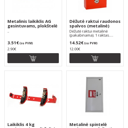
Metalinis laikiklis AG
Dėžutė raktui raudonos
gesintuvams, plokštelė
spalvos (metalinė)
..
Dėžutė raktui metalinė
(pakabinama). 1 raktas.
Spalva: raudona...
3.51€
14.52€
(su PVM)
(su PVM)
2.90€
12.00€
Laikiklis 4 kg
Metalinė spintelė