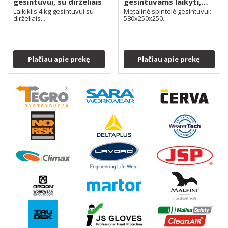
gesintuvui, su dirželiais
gesintuvams laikyti,
dydis: 580x250x250
Laikiklis 4 kg gesintuvui su
Metalinė spintelė gesintuvui:
dirželiais...
580x250x250..
Plačiau apie prekę
Plačiau apie prekę