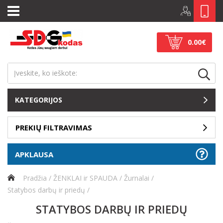
0.00€
KATEGORIJOS
PREKIŲ FILTRAVIMAS
APKLAUSA
Pradžia
ŽENKLAI ir SPAUDA
Žurnalai
Statybos darbų ir priedų
STATYBOS DARBŲ IR PRIEDŲ