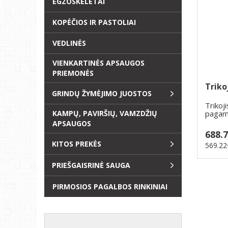
EGZOSKELETAI
KOPĖČIOS IR PASTOLIAI
VEDLINĖS
VIENKARTINĖS APSAUGOS
PRIEMONĖS
Triko
GRINDŲ ŽYMĖJIMO JUOSTOS
Trikoj
pagami
KAMPŲ, PAVIRŠIŲ, VAMZDŽIŲ
lydinio,
APSAUGOS
688.
KITOS PREKĖS
569.22
PRIEŠGAISRINĖ SAUGA
PIRMOSIOS PAGALBOS RINKINIAI