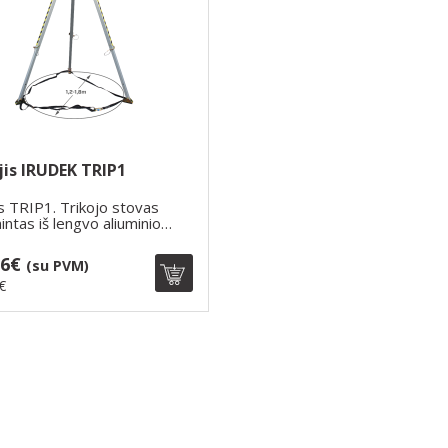
jis IRUDEK TRIP1
is TRIP1. Trikojo stovas
ntas iš lengvo aliuminio
..
76€
(su PVM)
€