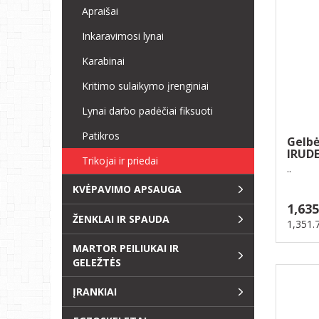
Apraišai
Inkaravimosi lynai
Karabinai
Kritimo sulaikymo įrenginiai
Lynai darbo padėčiai fiksuoti
Patikros
Gelb
IRUDE
Trikojai ir priedai
20m
..
KVĖPAVIMO APSAUGA
1,635
ŽENKLAI IR SPAUDA
1,351.
MARTOR PEILIUKAI IR
GELEŽTĖS
ĮRANKIAI