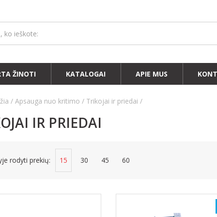
RTA ŽINOTI
KATALOGAI
APIE MUS
KONT
žia
Apsauga nuo kritimo
Trikojai ir priedai
OJAI IR PRIEDAI
je rodyti prekių:
15
30
45
60