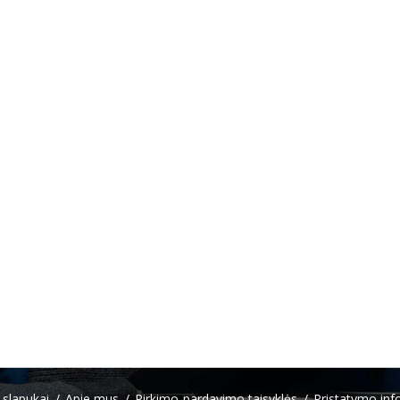
 slapukai
Apie mus
Pirkimo-pardavimo taisyklės
Pristatymo inf