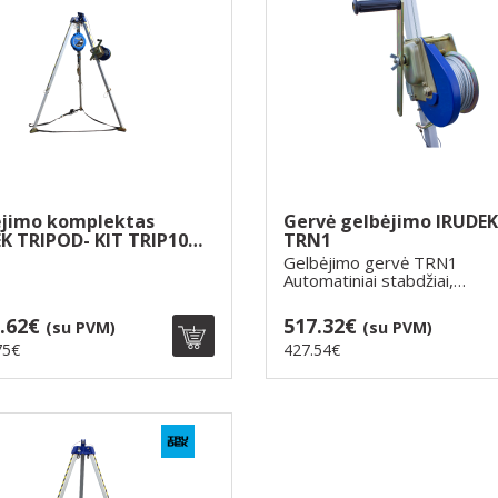
ėjimo komplektas
Gervė gelbėjimo IRUDEK
K TRIPOD- KIT TRIP10
TRN1
Gelbėjimo gervė TRN1
Automatiniai stabdžiai,
galvanizuoto plieno lynas..
.62€
517.32€
(su PVM)
(su PVM)
75€
427.54€