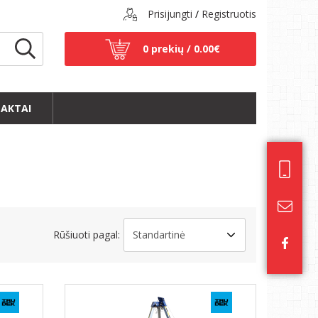
Prisijungti
/
Registruotis
0 prekių /
0.00€
AKTAI
Rūšiuoti pagal: