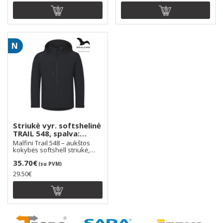
N
Striukė vyr. softshelinė
TRAIL 548, spalva:
ebony pilka (94)
Malfini Trail 548 – aukštos
kokybės softshell striukė,
derinanti komfo..
35.70€
(su PVM)
29.50€