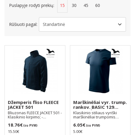
Puslapyje rodyti prekių:
15
30
45
60
Rūšiuoti pagal:
Džemperis fliso FLEECE
Marškinėliai vyr. trump.
JACKET 501
rankov. BASIC 129
160g/m², spalva:
Bliuzonas FLEECE JACKET 501 -
Klasikinio stiliaus vyriški
tamsiai mėlyna (02)
Klasikinio kirpimo; -
marškinėliai trumpomis
Užsegamas ištisini..
rankovėmis BASIC 12..
18.76€
6.05€
(su PVM)
(su PVM)
15.50€
5.00€