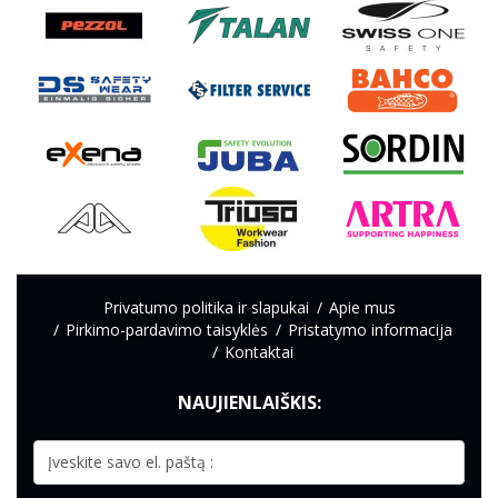
Privatumo politika ir slapukai
Apie mus
Pirkimo-pardavimo taisyklės
Pristatymo informacija
Kontaktai
NAUJIENLAIŠKIS: