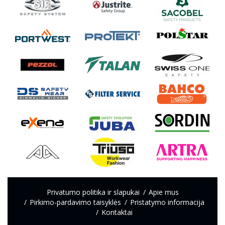
Privatumo politika ir slapukai
Apie mus
Pirkimo-pardavimo taisyklės
Pristatymo informacija
Kontaktai