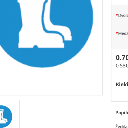
Dydi
Medž
0.7
0.58
Kiek
Papil
Ženkla