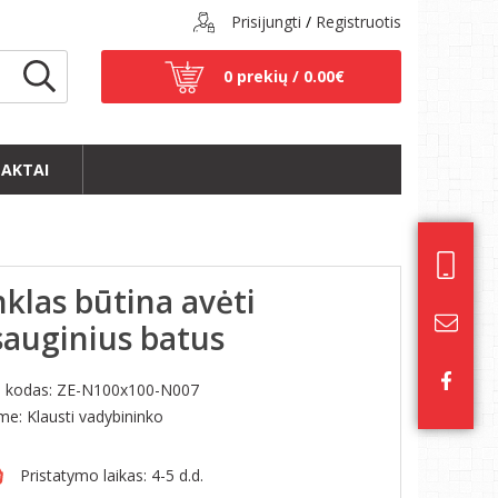
Prisijungti
/
Registruotis
0 prekių /
0.00€
AKTAI
klas būtina avėti
sauginius batus
s kodas:
ZE-N100x100-N007
ime: Klausti vadybininko
Pristatymo laikas: 4-5 d.d.