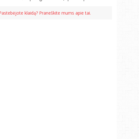
Pastebėjote klaidą? Praneškite mums apie tai.