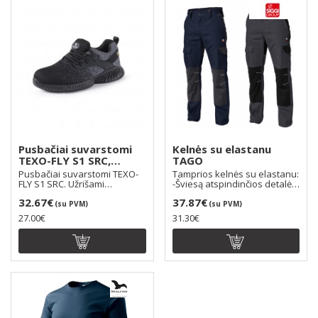
Pusbačiai suvarstomi
Kelnės su elastanu
TEXO-FLY S1 SRC,
TAGO
spalva: juoda/pilka
Pusbačiai suvarstomi TEXO-
Tamprios kelnės su elastanu:
FLY S1 SRC. Užrišami
-Šviesą atspindinčios detalės;
raišteliais. Dėl papil..
-Elastin..
32.67€
37.87€
(su PVM)
(su PVM)
27.00€
31.30€