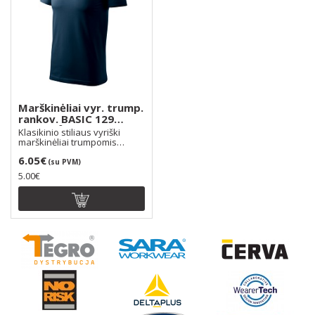
Marškinėliai vyr. trump.
rankov. BASIC 129
160g/m², spalva:
Klasikinio stiliaus vyriški
tamsiai mėlyna (02)
marškinėliai trumpomis
rankovėmis BASIC 12..
6.05€
(su PVM)
5.00€