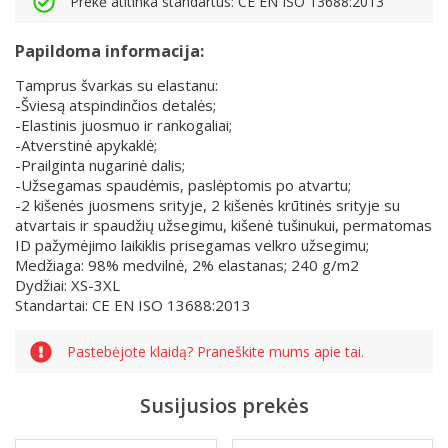
Prekė atitinka standartus: CE EN ISO 13688:2013
Papildoma informacija:
Tamprus švarkas su elastanu:
-Šviesą atspindinčios detalės;
-Elastinis juosmuo ir rankogaliai;
-Atverstinė apykaklė;
-Prailginta nugarinė dalis;
-Užsegamas spaudėmis, paslėptomis po atvartu;
-2 kišenės juosmens srityje, 2 kišenės krūtinės srityje su
atvartais ir spaudžių užsegimu, kišenė tušinukui, permatomas
ID pažymėjimo laikiklis prisegamas velkro užsegimu;
Medžiaga: 98% medvilnė, 2% elastanas; 240 g/m2
Dydžiai: XS-3XL
Standartai: CE EN ISO 13688:2013
Pastebėjote klaidą? Praneškite mums apie tai.
Susijusios prekės