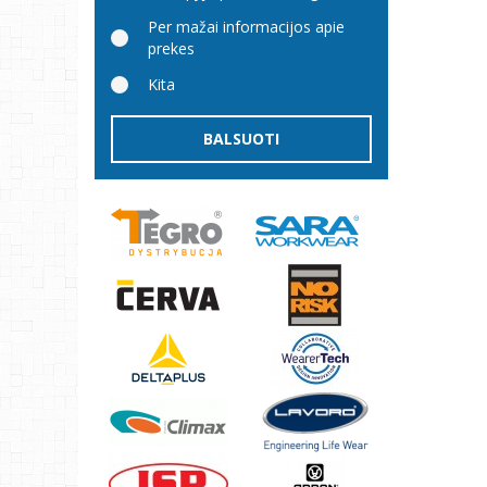
Per mažai informacijos apie
prekes
Kita
BALSUOTI