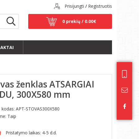
Prisijungti
/
Registruotis
0 prekių /
0.00€
AKTAI
ovas ženklas ATSARGIAI
IDU, 300X580 mm
s kodas:
APT-STOVAS300X580
ime: Taip
Pristatymo laikas: 4-5 d.d.