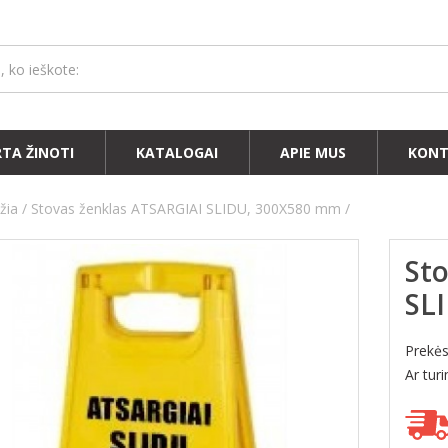
RTA ŽINOTI
KATALOGAI
APIE MUS
KONT
žia
Stovas ženklas ATSARGIAI SLIDU, 300X580 mm
St
SL
Prekė
Ar tur