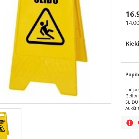
16.
14.0
Kiek
Papil
spėjam
Gelton
SLIDU 
Aukšti