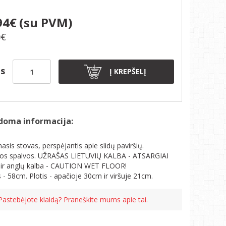
94€
(su PVM)
0€
is
Į KREPŠELĮ
doma informacija:
asis stovas, perspėjantis apie slidų paviršių.
os spalvos. UŽRAŠAS LIETUVIŲ KALBA - ATSARGIAI
ir anglų kalba - CAUTION WET FLOOR!
s - 58cm. Plotis - apačioje 30cm ir viršuje 21cm.
Pastebėjote klaidą? Praneškite mums apie tai.