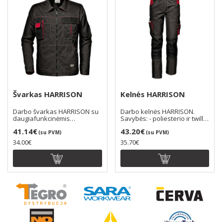
Švarkas HARRISON
Kelnės HARRISON
Darbo švarkas HARRISON su
Darbo kelnės HARRISON.
daugiafunkcinėmis
Savybės: - poliesterio ir twill
kišenėmis. -Poliesterio ir..
medvilnės audi..
41.14€
43.20€
(su PVM)
(su PVM)
34.00€
35.70€