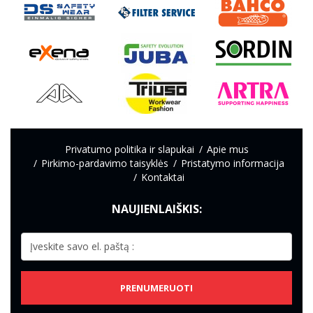
Privatumo politika ir slapukai
Apie mus
Pirkimo-pardavimo taisyklės
Pristatymo informacija
Kontaktai
NAUJIENLAIŠKIS:
PRENUMERUOTI