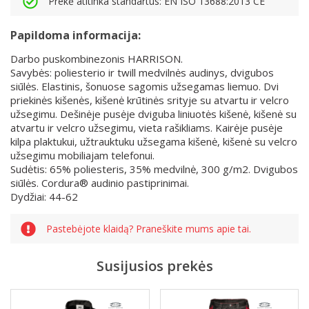
Prekė atitinka standartus: EN ISO 13688:2013 CE
Papildoma informacija:
Darbo puskombinezonis HARRISON.
Savybės: poliesterio ir twill medvilnės audinys, dvigubos
siūlės. Elastinis, šonuose sagomis užsegamas liemuo. Dvi
priekinės kišenės, kišenė krūtinės srityje su atvartu ir velcro
užsegimu. Dešinėje pusėje dviguba liniuotės kišenė, kišenė su
atvartu ir velcro užsegimu, vieta rašikliams. Kairėje pusėje
kilpa plaktukui, užtrauktuku užsegama kišenė, kišenė su velcro
užsegimu mobiliajam telefonui.
Sudėtis: 65% poliesteris, 35% medvilnė, 300 g/m2. Dvigubos
siūlės. Cordura® audinio pastiprinimai.
Dydžiai: 44-62
Pastebėjote klaidą? Praneškite mums apie tai.
Susijusios prekės