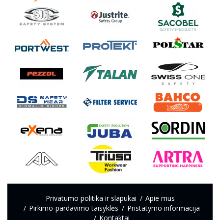
Privatumo politika ir slapukai
Apie mus
Pirkimo-pardavimo taisyklės
Pristatymo informacija
Kontaktai