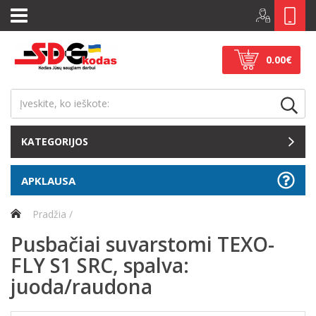
0.00€
KATEGORIJOS
APKLAUSA
Pradžia
Pusbačiai suvarstomi TEXO-
FLY S1 SRC, spalva:
juoda/raudona