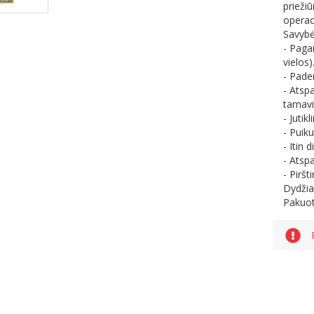
prieži
operac
Savybė
- Paga
vielos)
- Pade
- Atspa
tarnav
- Juti
- Puik
- Itin
- Atsp
- Piršt
Dydžia
Pakuot