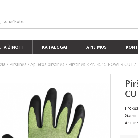
RTA ŽINOTI
KATALOGAI
APIE MUS
KONT
žia
Pirštinės
Aplietos pirštinės
Pirštinės KPNI4515 POWER CUT
Pi
CU
Prekė
Gamin
Ar tur