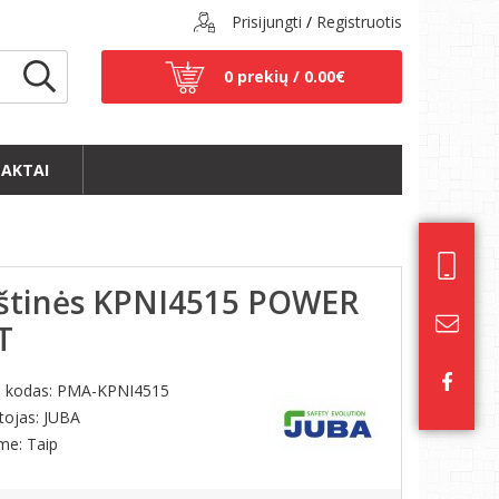
Prisijungti
/
Registruotis
0 prekių /
0.00€
AKTAI
rštinės KPNI4515 POWER
T
s kodas:
PMA-KPNI4515
tojas: JUBA
ime: Taip