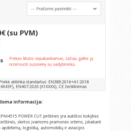
s
0€
(su PVM)
€
Prekės likutis nepakankamas, tačiau galite ją
is
rezervuoti susisiekę su vadybininku.
Prekė atitinka standartus: EN388:2016+A1:2018
(4X43F), EN407:2020 (X1XXXX), CE ženklinimas
doma informacija:
PNI4515 POWER CUT pirštinės yra aukštos kokybės
pirštinės, skirtos įvairioms pramonės sritims, įskaitant
apdirbimą, logistiką, automobilių ir aviacijos