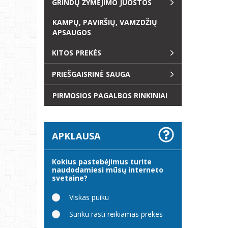
GRINDŲ ŽYMĖJIMO JUOSTOS
KAMPŲ, PAVIRŠIŲ, VAMZDŽIŲ
APSAUGOS
KITOS PREKĖS
PRIEŠGAISRINĖ SAUGA
PIRMOSIOS PAGALBOS RINKINIAI
APKLAUSA
Kokius pastebėjimus turite
naudodamiesi mūsų interneto
svetaine?
Viskas puiku
Sunku rasti reikiamas prekes