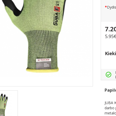
Dydi
7.2
5.95
Kiek
Papil
JUBA K
darbo 
metalo 