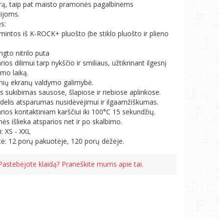
ūrą, taip pat maisto pramonės pagalbinėms
ijoms.
s:
mintos iš K-ROCK+ pluošto (be stiklo pluošto ir plieno
.
ngto nitrilo puta
rios dilimui tarp nykščio ir smiliaus, užtikrinant ilgesnį
imo laiką.
klinių ekranų valdymo galimybė.
us sukibimas sausose, šlapiose ir riebiose aplinkose.
 didelis atsparumas nusidėvėjimui ir ilgaamžiškumas.
arios kontaktiniam karščiui iki 100°C 15 sekundžių.
inės išlieka atsparios net ir po skalbimo.
i: XS - XXL
ė: 12 porų pakuotėje, 120 porų dėžėje.
Pastebėjote klaidą? Praneškite mums apie tai.