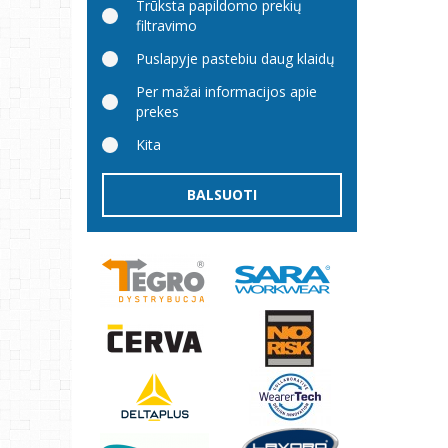
Trūksta papildomo prekių
filtravimo
Puslapyje pastebiu daug klaidų
Per mažai informacijos apie
prekes
Kita
BALSUOTI