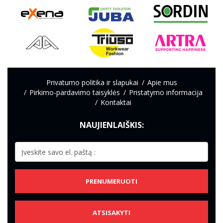
Privatumo politika ir slapukai
Apie mus
Pirkimo-pardavimo taisyklės
Pristatymo informacija
Kontaktai
NAUJIENLAIŠKIS:
PRENUMERUOTI
ATSISAKYTI