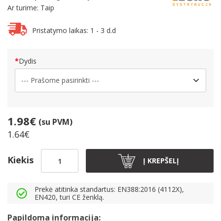
Ar turime: Taip
Pristatymo laikas: 1 - 3 d.d
Dydis
1.98€
(su PVM)
1.64€
Kiekis
Į KREPŠELĮ
Prekė atitinka standartus: EN388:2016 (4112X),
EN420, turi CE ženklą.
Papildoma informacija: