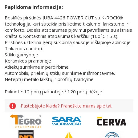
Papildoma informacija:
Besiūlės pirštinės JUBA 4426 POWER CUT su K-ROCK®
technologija, kuri suteikia prisilietimo tikslumo, lankstumo ir
komforto. Didelis atsparumas pjovimui paviršiams su aštriais
kraštais. Kontaktinis atsparumas karščiui (100°C 15 s).
Pirštinės užtikrina gerą sukibimą sausoje ir šlapioje aplinkoje.
Tinkamos naudoti:
Stiklo gamyboje
Keramikos pramonėje
Atliekų surinkime ir perdirbime.
Automobilių priekinių stiklų surinkime ir išmontavime.
Neteptų metalo lakštų ir profilių tvarkyme.
Pakuotė: 12 porų pakuotėje / 120 porų dėžėje
Pastebėjote klaidą? Praneškite mums apie tai.