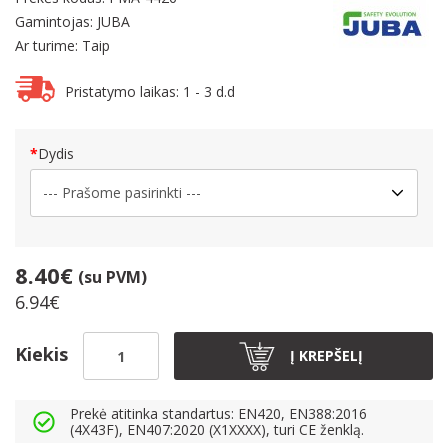
Gamintojas: JUBA
Ar turime: Taip
Pristatymo laikas: 1 - 3 d.d
Dydis
8.40€
(su PVM)
6.94€
Kiekis
Į KREPŠELĮ
Prekė atitinka standartus: EN420, EN388:2016
(4X43F), EN407:2020 (X1XXXX), turi CE ženklą.