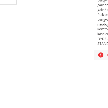
Lengvio
įvairi
galinės
Puikio
Lengvo
naudoj
komfort
kasdie
DYDŽIA
STANDA