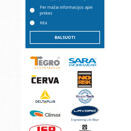
Per mažai informacijos apie
prekes
Kita
BALSUOTI