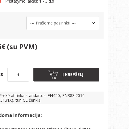
Pristatymo laikas: 1 - 3 d.d
s
6€
(su PVM)
€
is
Į KREPŠELĮ
Prekė atitinka standartus: EN420, EN388:2016
(3131X), turi CE ženklą
doma informacija: