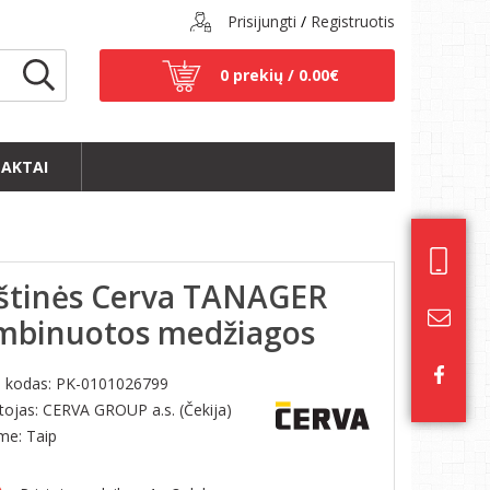
Prisijungti
/
Registruotis
0 prekių /
0.00€
AKTAI
rštinės Cerva TANAGER
mbinuotos medžiagos
s kodas:
PK-0101026799
ojas: CERVA GROUP a.s. (Čekija)
ime: Taip