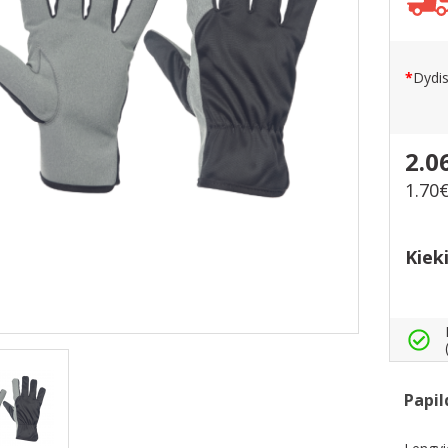
Dydi
2.0
1.70
Kiek
Papil