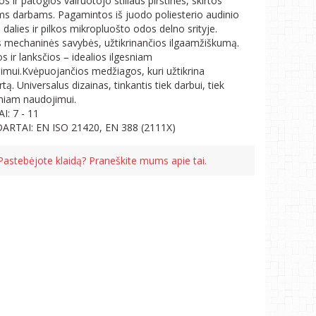
s ir patogios vairuotojo stiliaus pirštinės, skirtos
ems darbams. Pagamintos iš juodo poliesterio audinio
 dalies ir pilkos mikropluošto odos delno srityje.
s mechaninės savybės, užtikrinančios ilgaamžiškumą.
s ir lanksčios – idealios ilgesniam
imui.Kvėpuojančios medžiagos, kuri užtikrina
ą. Universalus dizainas, tinkantis tiek darbui, tiek
niam naudojimui.
I: 7 - 11
RTAI: EN ISO 21420, EN 388 (2111X)
Pastebėjote klaidą? Praneškite mums apie tai.