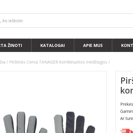
RTA ŽINOTI
KATALOGAI
APIE MUS
KONT
žia
Pirštinės Cerva TANAGER kombinuotos medžiagos
Pi
ko
Prekė
Gamint
Ar tur