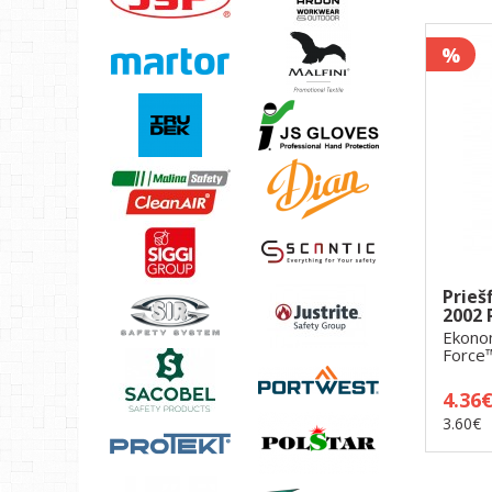
%
Priešf
2002 
Ekonom
Force™
apsau.
4.36
3.60€