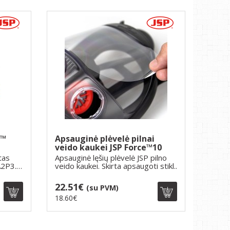
k™
Apsauginė plėvelė pilnai
veido kaukei JSP Force™10
tas
Apsauginė lęšių plėvelė JSP pilno
A2P3.
veido kaukei. Skirta apsaugoti stikl..
22.51€
(su PVM)
18.60€