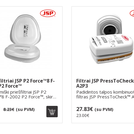
iltriai JSP P2 Force™8 F-
Filtrai JSP PressToChec
P2 Force™
A2P3
iški priešfiltriai JSP P2
Padidintos talpos kombinuo
8 F-2002 P2 Force™, skirti
filtras JSP PressToCheck™ 
.
Apsaugo ..
€
27.83€
8.23€
(su PVM)
(su PVM)
23.00€