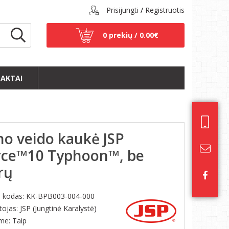
Prisijungti
/
Registruotis
0 prekių /
0.00€
AKTAI
no veido kaukė JSP
rce™10 Typhoon™, be
trų
s kodas:
KK-BPB003-004-000
ojas: JSP (Jungtinė Karalystė)
ime: Taip