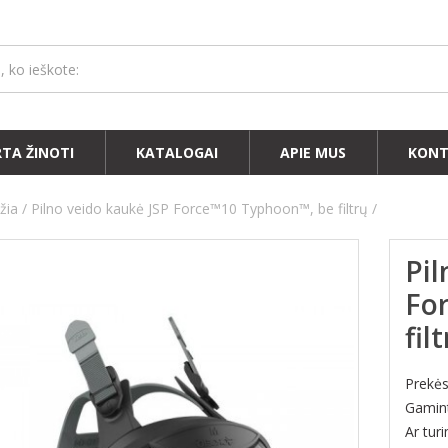
RTA ŽINOTI
KATALOGAI
APIE MUS
KONT
žia
Pilno veido kaukė JSP Force™10 Typhoon™, be filtrų
Pil
Fo
fil
Prekė
Gamint
Ar tur