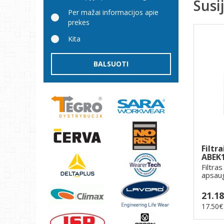
Susi
Per mažai informacijos apie
prekes
Kita
BALSUOTI
Filtr
ABEK
Filtra
apsaug
garų, k
21.1
17.50€