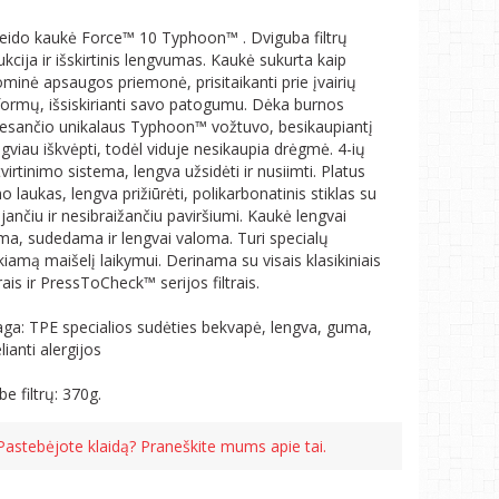
veido kaukė Force™ 10 Typhoon™ . Dviguba filtrų
kcija ir išskirtinis lengvumas. Kaukė sukurta kaip
minė apsaugos priemonė, prisitaikanti prie įvairių
formų, išsiskirianti savo patogumu. Dėka burnos
e esančio unikalaus Typhoon™ vožtuvo, besikaupiantį
ngviau iškvėpti, todėl viduje nesikaupia drėgmė. 4-ių
virtinimo sistema, lengva užsidėti ir nusiimti. Platus
laukas, lengva prižiūrėti, polikarbonatinis stiklas su
jančiu ir nesibraižančiu paviršiumi. Kaukė lengvai
ma, sudedama ir lengvai valoma. Turi specialų
kiamą maišelį laikymui. Derinama su visais klasikiniais
trais ir PressToCheck™ serijos filtrais.
ga: TPE specialios sudėties bekvapė, lengva, guma,
ianti alergijos
be filtrų: 370g.
Pastebėjote klaidą? Praneškite mums apie tai.