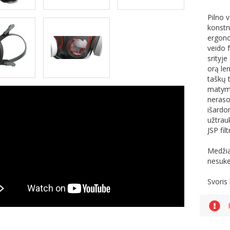
Pilno 
konstru
ergono
veido 
srityj
orą le
taškų t
matymo 
neraso
išardo
užtrau
JSP fil
Medžia
nesukel
Svoris 