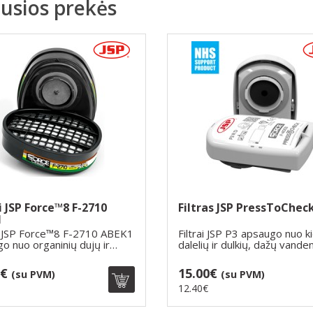
jusios prekės
ai JSP Force™8 F-2710
Filtras JSP PressToChec
1
s JSP Force™8 F-2710 ABEK1
Filtrai JSP P3 apsaugo nuo k
o nuo organinių dujų ir
dalelių ir dulkių, dažų vande
..
pag..
8€
15.00€
(su PVM)
(su PVM)
12.40€