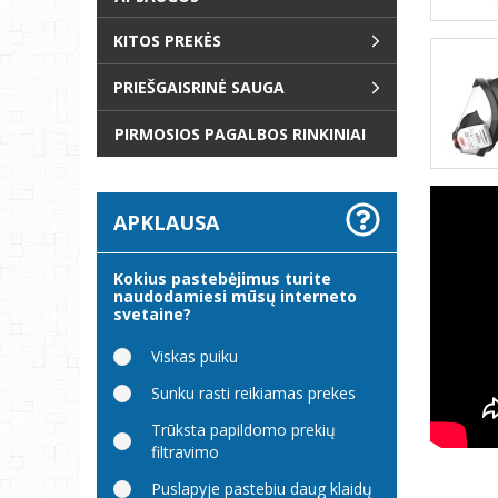
KITOS PREKĖS
PRIEŠGAISRINĖ SAUGA
PIRMOSIOS PAGALBOS RINKINIAI
APKLAUSA
Kokius pastebėjimus turite
naudodamiesi mūsų interneto
svetaine?
Viskas puiku
Sunku rasti reikiamas prekes
Trūksta papildomo prekių
filtravimo
Puslapyje pastebiu daug klaidų