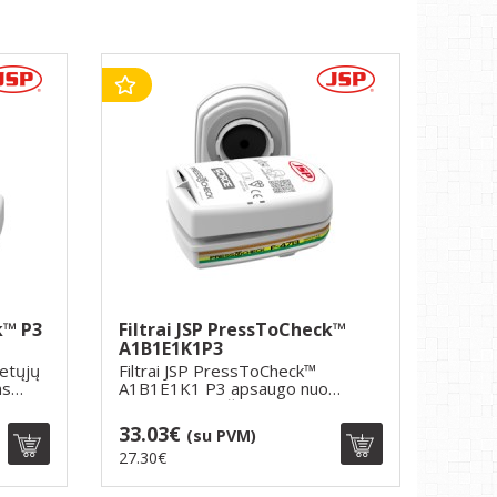
k™ P3
Filtrai JSP PressToCheck™
A1B1E1K1P3
ietųjų
Filtrai JSP PressToCheck™
ns
A1B1E1K1 P3 apsaugo nuo
organinių medžiagų, ..
33.03€
(su PVM)
27.30€