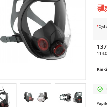
Dydi
137
114.
Kiek
Papil