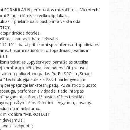
ai FORMULA3 iš perforuotos mikrofibros „Microtech“
mi 2 juostelėmis su velkro lipdukais.
lnas ir priekinė dalis pastiprinta versta oda
rtech“.
 atspindinčios detalės.
tintas kantas ir bato liežuvėlis.
12-191 - batai pritaikomi specialiems ortopediniams
ams, tinkami naudoti su ortopediniais įtvarais ir
iais.
oksnis tekstilės „Spyder-Net“ pamušalas suteikia
inį komfortą ir užtikriną, kad pėdos būtų sausos.
 takumų poliuretano padas Pu-Pu SRC su „Smart
on“ technologija suteikia išskirtinai lengvesnį ir
nį bei ypatingai lankstesnį padą. PZ88 stiklo pluošto
 apsauga, perforacinis vidpadis. Pado intarpas
o“ pagamintas iš aukščiausios rūšies tekstilės
gos, pasižyminčios išskirtiniu lengvumu, apsauga
adūrimo ir lankstumu.
: mikrofibra "MICROTECH"
i dėvėjimuisi;
a pėdai "kvėpuoti";