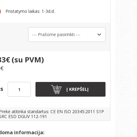
Pristatymo laikas: 1-3d.d.
s
33€
(su PVM)
0€
is
Į KREPŠELĮ
Prekė atitinka standartus: CE EN ISO 20345:2011 S1P
SRC ESD DGUV 112-191
doma informacija: