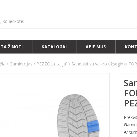
RTA ŽINOTI
KATALOGAI
APIE MUS
KONT
žia
Gamintojas
PEZZOL (Italija)
Sandalai su velkro užsegimu 
San
FO
PE
Prekė
Gamint
Ar tur