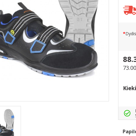
Dydi
88.
73.0
Kiek
Papil