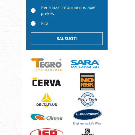
Per mažai informacijos apie
prekes
Kita
BALSUOTI