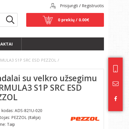
Prisijungti
/
Registruotis
0 prekių /
0.00€
AKTAI
FORMULA3 S1P SRC ESD PEZZOL
dalai su velkro užsegimu
RMULA3 S1P SRC ESD
ZZOL
s kodas:
ADS-821U-020
ojas: PEZZOL (Italija)
ime: Taip