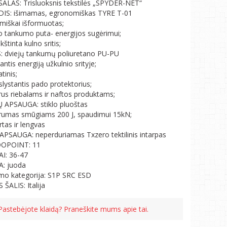
LAS: Trisluoksnis tekstilės „SPYDER-NET“
IS: išimamas, egronomiškas TYRE T-01
miškai išformuotas;
o tankumo puta- energijos sugėrimui;
štinta kulno sritis;
 dviejų tankumų poliuretano PU-PU
antis energiją užkulnio srityje;
atinis;
slystantis pado protektorius;
rus riebalams ir naftos produktams;
 APSAUGA: stiklo pluoštas
rumas smūgiams 200 J, spaudimui 15kN;
virtas ir lengvas
PSAUGA: neperduriamas Txzero tektilinis intarpas
OPOINT: 11
I: 36-47
: juoda
o kategorija: S1P SRC ESD
 ŠALIS: Italija
Pastebėjote klaidą? Praneškite mums apie tai.