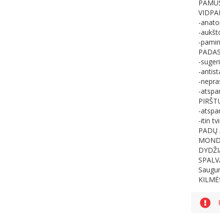
PAMUŠA
VIDPAD
-anato
-aukšt
-pamink
PADAS:
-sugeri
-antist
-nepra
-atspa
PIRŠTŲ
-atspa
-itin t
PADŲ A
MOND
DYDŽIA
SPALVA
Saugum
KILMĖS