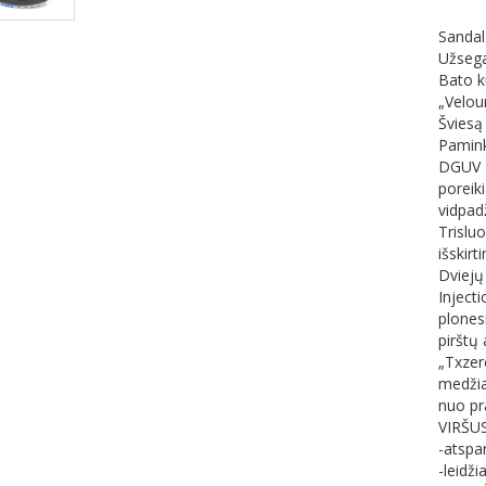
Sandal
Užsega
Bato ku
„Velou
Šviesą
Paminkš
DGUV 1
poreiki
vidpadž
Trislu
išskirt
Dviejų
Injecti
plones
pirštų
„Txzer
medžia
nuo pr
VIRŠUS
-atspar
-leidži