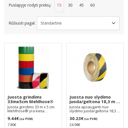
Puslapyje rodyti prekių:
15
30
45
60
Rūšiuoti pagal:
Juosta grindims
Juosta nuo slydimo
33mx5cm Mehlhose®
juoda/geltona 18,3 m x
5 cm, Mehlhose®
Juosta grindims 33 m x 5 cm.
Juosta apsauganti nuo
Mehlhose® yra kieta
slydimo juoda/geltona 18,3 m
plastifikuota PVC juo..
x 5 cm Mehlhose®. J..
9.44€
30.23€
(su PVM)
(su PVM)
7.80€
24.98€