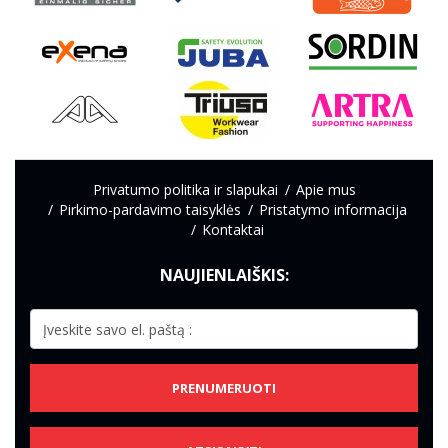
Privatumo politika ir slapukai
Apie mus
Pirkimo-pardavimo taisyklės
Pristatymo informacija
Kontaktai
NAUJIENLAIŠKIS:
PRENUMERUOTI