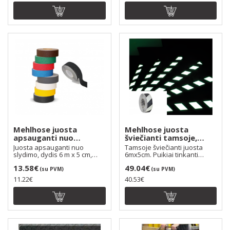
Mehlhose juosta
Mehlhose juosta
apsauganti nuo
šviečianti tamsoje,
slydimo, dydis:
dydis: 6mx5cm, spalva:
Juosta apsauganti nuo
Tamsoje šviečianti juosta
6mx5cm, spalva: juoda
juoda/geltona
slydimo, dydis 6 m x 5 cm,
6mx5cm. Puikiai tinkanti
spalva juoda, Mehlho..
pavojingų zonų ženk..
13.58€
49.04€
(su PVM)
(su PVM)
11.22€
40.53€