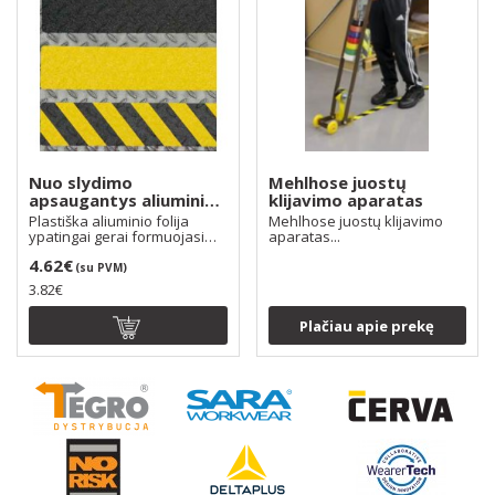
Nuo slydimo
Mehlhose juostų
apsaugantys aliuminio
klijavimo aparatas
lakštai 50x800mm
Plastiška aliuminio folija
Mehlhose juostų klijavimo
ypatingai gerai formuojasi
aparatas...
ant netaisykling..
4.62€
(su PVM)
3.82€
Plačiau apie prekę