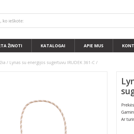
RTA ŽINOTI
KATALOGAI
APIE MUS
KONT
žia
Lynas su energijos sugertuvu IRUDEK 361-C
Lyn
su
Prekė
Gamin
Ar tur