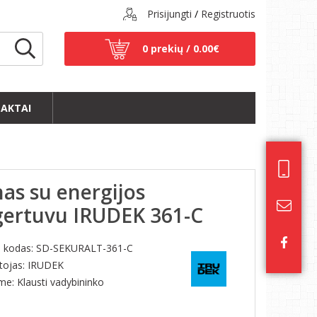
Prisijungti
/
Registruotis
0 prekių /
0.00€
AKTAI
as su energijos
gertuvu IRUDEK 361-C
s kodas:
SD-SEKURALT-361-C
tojas: IRUDEK
ime: Klausti vadybininko