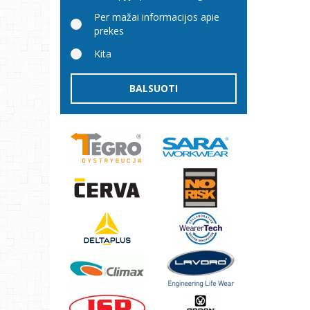
Per mažai informacijos apie
prekes
Kita
BALSUOTI