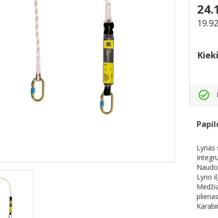
24.
19.9
Kiek
Papil
Lynas 
Integr
Naudoj
Lyno i
Medžia
plienas
Karabi