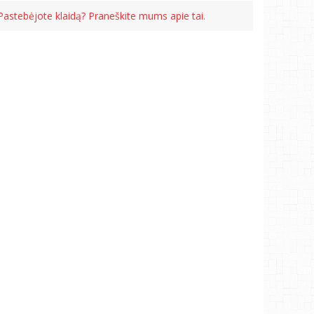
Pastebėjote klaidą? Praneškite mums apie tai.