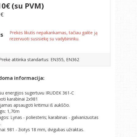
10€
(su PVM)
2€
Prekės likutis nepakankamas, tačiau galite ją
is
rezervuoti susisiekę su vadybininku.
Prekė atitinka standartus: EN355, EN362
doma informacija:
su energijos sugertuvu IRUDEK 361-C
uoti karabinai 2x981
amas apsaugoti kritimui iš aukščio.
lgis: 1,70m
gos: Lynas - poliesteris; karabinas - galvanizuotas
.
nai: 981 - žiotys 18 mm, dvigubas užraktas.