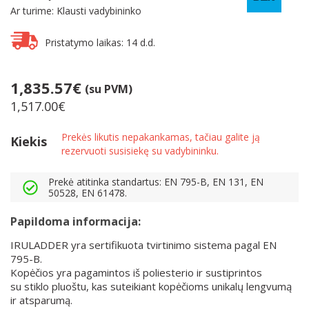
Ar turime: Klausti vadybininko
Pristatymo laikas: 14 d.d.
1,835.57€
(su PVM)
1,517.00€
Prekės likutis nepakankamas, tačiau galite ją
Kiekis
rezervuoti susisiekę su vadybininku.
Prekė atitinka standartus: EN 795-B, EN 131, EN
50528, EN 61478.
Papildoma informacija:
IRULADDER yra sertifikuota tvirtinimo sistema pagal EN
795-B.
Kopėčios yra pagamintos iš poliesterio ir sustiprintos
su stiklo pluoštu, kas suteikiant kopėčioms unikalų lengvumą
ir atsparumą.