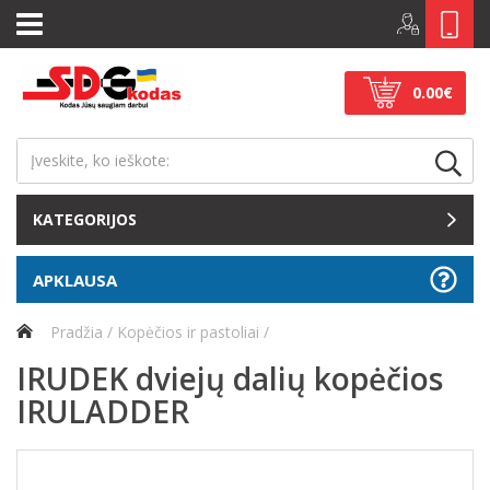
0.00€
KATEGORIJOS
APKLAUSA
Pradžia
Kopėčios ir pastoliai
IRUDEK dviejų dalių kopėčios
IRULADDER