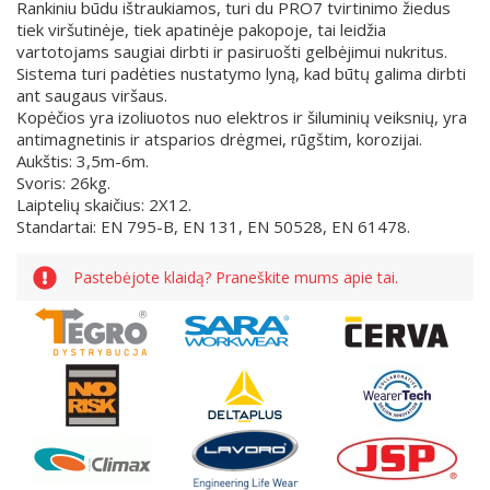
Rankiniu būdu ištraukiamos, turi du PRO7 tvirtinimo žiedus
tiek viršutinėje, tiek apatinėje pakopoje, tai leidžia
vartotojams saugiai dirbti ir pasiruošti gelbėjimui nukritus.
Sistema turi padėties nustatymo lyną, kad būtų galima dirbti
ant saugaus viršaus.
Kopėčios yra izoliuotos nuo elektros ir šiluminių veiksnių, yra
antimagnetinis ir atsparios drėgmei, rūgštim, korozijai.
Aukštis: 3,5m-6m.
Svoris: 26kg.
Laiptelių skaičius: 2X12.
Standartai: EN 795-B, EN 131, EN 50528, EN 61478.
Pastebėjote klaidą? Praneškite mums apie tai.