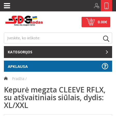
0.00€
KATEGORIJOS
APKLAUSA
Pradžia
Kepurė megzta CLEEVE RFLX,
su atšvaitiniais siūlais, dydis:
XL/XXL