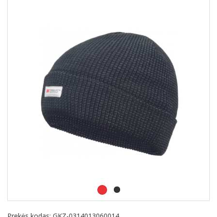
Prekės kodas:
GKZ-0314013060014