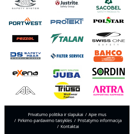
Privatumo politika ir slapukai
Apie mus
Pirkimo-pardavimo taisyklės
Pristatymo informacija
Kontaktai