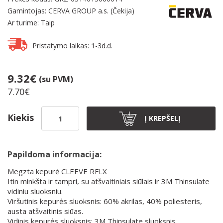
Gamintojas: CERVA GROUP a.s. (Čekija)
Ar turime: Taip
Pristatymo laikas: 1-3d.d.
9.32€
(su PVM)
7.70€
Kiekis
Į KREPŠELĮ
Papildoma informacija:
Megzta kepurė CLEEVE RFLX
Itin minkšta ir tampri, su atšvaitiniais siūlais ir 3M Thinsulate
vidiniu sluoksniu.
Viršutinis kepurės sluoksnis: 60% akrilas, 40% poliesteris,
austa atšvaitinis siūas.
Vidinis kepurės sluoksnis: 3M Thinsulate sluoksnis