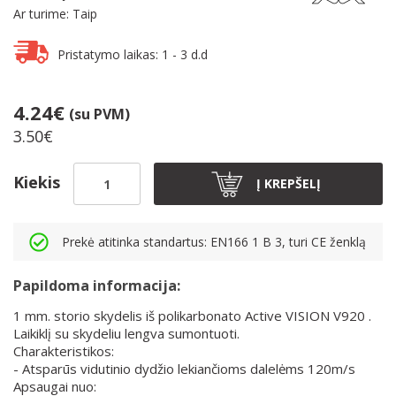
Ar turime: Taip
Pristatymo laikas: 1 - 3 d.d
4.24€
(su PVM)
3.50€
Kiekis
Į KREPŠELĮ
Prekė atitinka standartus: EN166 1 B 3, turi CE ženklą
Papildoma informacija:
1 mm. storio skydelis iš polikarbonato Active VISION V920 .
Laikiklį su skydeliu lengva sumontuoti.
Charakteristikos:
- Atsparūs vidutinio dydžio lekiančioms dalelėms 120m/s
Apsaugai nuo: