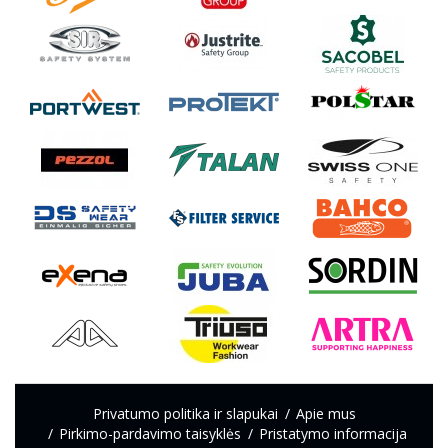
Privatumo politika ir slapukai
Apie mus
Pirkimo-pardavimo taisyklės
Pristatymo informacija