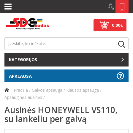
0.00€
KATEGORIJOS
APKLAUSA
Pradžia
Galvos apsauga
Klausos apsauga
Apsauginės ausinės
Ausinės HONEYWELL VS110,
su lankeliu per galvą