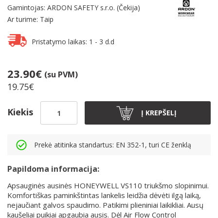
Gamintojas: ARDON SAFETY s.r.o. (Čekija)
Ar turime: Taip
Pristatymo laikas: 1 - 3 d.d
23.90€
(su PVM)
19.75€
Kiekis
Į KREPŠELĮ
Prekė atitinka standartus: EN 352-1, turi CE ženklą
Papildoma informacija:
Apsauginės ausinės HONEYWELL VS110 triukšmo slopinimui.
Komfortiškas paminkštintas lankelis leidžia dėvėti ilgą laiką,
nejaučiant galvos spaudimo. Patikimi plieniniai laikikliai. Ausų
kaušeliai puikiai apgaubia ausis. Dėl Air Flow Control