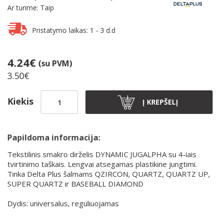
Ar turime: Taip
Pristatymo laikas: 1 - 3 d.d
4.24€
(su PVM)
3.50€
Kiekis
Į KREPŠELĮ
Papildoma informacija:
Tekstilinis smakro dirželis DYNAMIC JUGALPHA su 4-iais
tvirtinimo taškais. Lengvai atsegamas plastikine jungtimi.
Tinka Delta Plus šalmams QZIRCON, QUARTZ, QUARTZ UP,
SUPER QUARTZ ir BASEBALL DIAMOND
Dydis: universalus, reguliuojamas