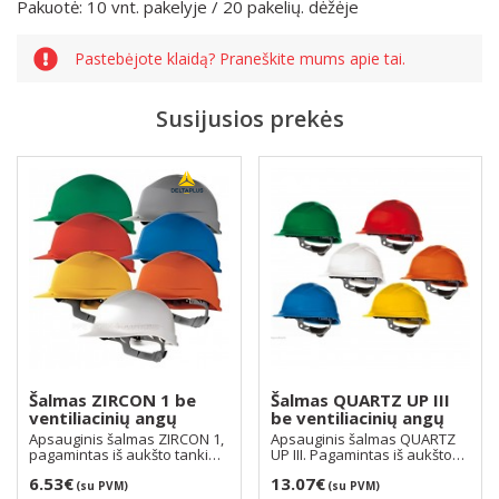
Pakuotė: 10 vnt. pakelyje / 20 pakelių. dėžėje
Pastebėjote klaidą? Praneškite mums apie tai.
Susijusios prekės
Šalmas ZIRCON 1 be
Šalmas QUARTZ UP III
ventiliacinių angų
be ventiliacinių angų
Apsauginis šalmas ZIRCON 1,
Apsauginis šalmas QUARTZ
pagamintas iš aukšto tankio
UP III. Pagamintas iš aukšto
polietileno, v..
tankio polipropi..
6.53€
13.07€
(su PVM)
(su PVM)