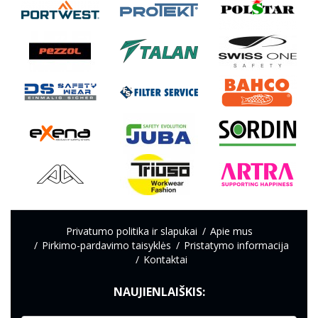
Privatumo politika ir slapukai
Apie mus
Pirkimo-pardavimo taisyklės
Pristatymo informacija
Kontaktai
NAUJIENLAIŠKIS: