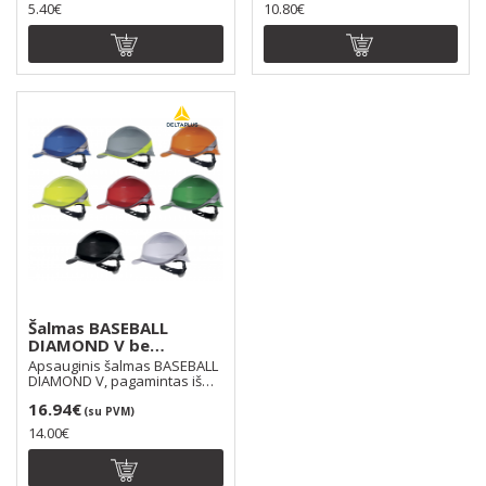
5.40€
10.80€
Šalmas BASEBALL
DIAMOND V be
ventiliacinių angų
Apsauginis šalmas BASEBALL
DIAMOND V, pagamintas iš
ABS medžiagos (akr..
16.94€
(su PVM)
14.00€