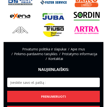
Privatumo politika ir slapukai
Apie mus
Pirkimo-pardavimo taisyklės
Pristatymo informacija
Kontaktai
NAUJIENLAIŠKIS:
PRENUMERUOTI