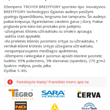
Džemperis TROYER BREEFFIDRY sportinio tipo. Inovatyvios
BREEFFIDRY technologijos išgautas audinys pasižymi
ypatingu ilgaamžiškumu, lengvumu bei tamprumu. Šis audinys
puikiai kvėpuoja, išgarindamas vandens garus į išorę. Puikiai
priglunda prie kūno bei prisitaiko prie judėjimo.
-užsegamas ištisiniu užtrauktuku su smakro apsauga;
-aukšta stati apykaklė;
-dvi priekinės kišenės juosmens srityje su užtrauktuku, 1
vertikali kišenė krūtinės srityje užsegama užtrauktuku;
-nesipumpuruojantis medžiagos apdirbimas;
-džemperio rankogaliai ir juosmuo apsiūti elastine juostele;
Sudėtis: 95% poliesteris, 5% elastanas (spandex), 270 g/m2
Spalvos: mėlyna, juoda, pilka
Dydžiai: S-4XL
Pastebėjote klaidą? Praneškite mums apie tai.