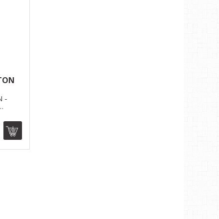
RTON
 -