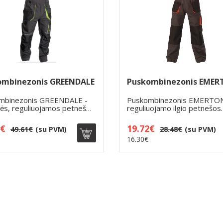
ombinezonis GREENDALE
Puskombinezonis EME
mbinezonis GREENDALE -
Puskombinezonis EMERTON
nės, reguliuojamos petnešos
reguliuojamo ilgio petnešos
t..
užsegamos plasti..
0€
19.72€
49.61€
(su PVM)
28.48€
(su PVM)
16.30€