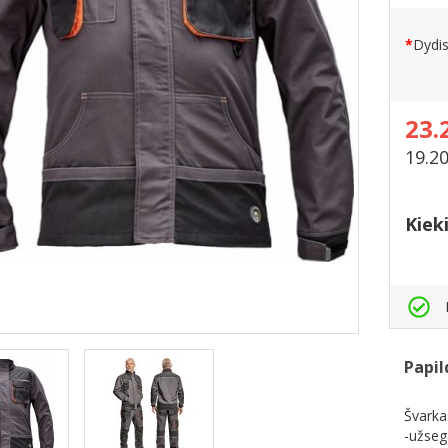
Dydi
23.
19.2
Kiek
Papil
Švark
-užseg