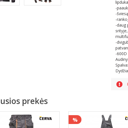
lipduka
-paaukš
-šviesą
-ranko
-daug 
srityje
multifu
-dvigu
patva
-600D 
Audiny
Spalva
Dydžia
jusios prekės
%