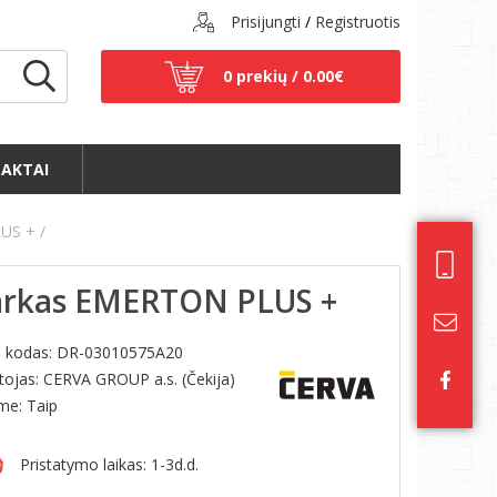
Prisijungti
/
Registruotis
0 prekių /
0.00€
AKTAI
LUS +
arkas EMERTON PLUS +
s kodas:
DR-03010575A20
ojas: CERVA GROUP a.s. (Čekija)
ime: Taip
Pristatymo laikas: 1-3d.d.