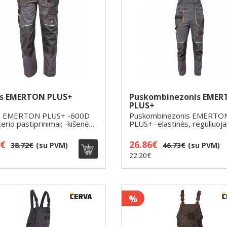
ės EMERTON PLUS+
Puskombinezonis EME
PLUS+
s EMERTON PLUS+ -600D
Puskombinezonis EMERTO
terio pastiprinimai; -kišenės
PLUS+ -elastinės, reguliuo
petnešos su p..
7€
26.86€
38.72€
(su PVM)
46.73€
(su PVM)
22.20€
%