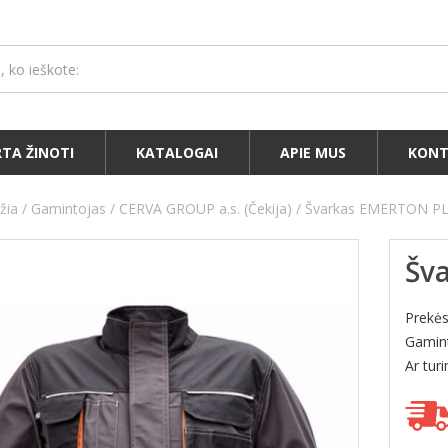
RTA ŽINOTI
KATALOGAI
APIE MUS
KONT
žia
Gamintojas
CERVA GROUP a.s. (Čekija)
Švarkas EMERTON P
Šv
Prekė
Gamint
Ar tur