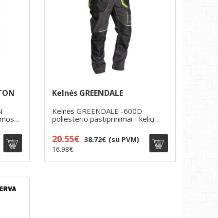
RTON
Kelnės GREENDALE
N
Kelnės GREENDALE -600D
jamos
poliesterio pastiprinimai - kelių
sritis iš ab..
20.55€
38.72€
(su PVM)
16.98€