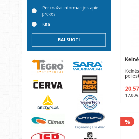
Per mažai informacijos apie
prekes
Kita
BALSUOTI
Keln
Kelnė
polies
antke..
20.5
17.00€
%