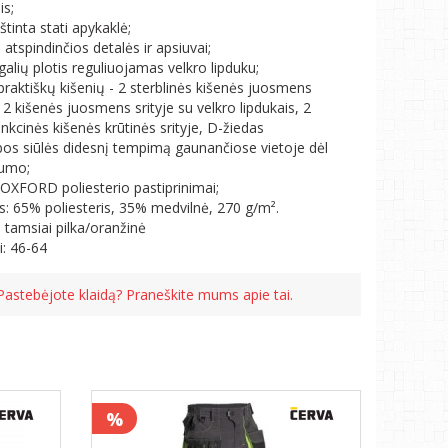
is;
tinta stati apykaklė;
 atspindinčios detalės ir apsiuvai;
galių plotis reguliuojamas velkro lipduku;
praktiškų kišenių - 2 sterblinės kišenės juosmens
, 2 kišenės juosmens srityje su velkro lipdukais, 2
nkcinės kišenės krūtinės srityje, D-žiedas
bos siūlės didesnį tempimą gaunančiose vietoje dėl
rumo;
OXFORD poliesterio pastiprinimai;
s: 65% poliesteris, 35% medvilnė, 270 g/m².
: tamsiai pilka/oranžinė
i: 46-64
Pastebėjote klaidą? Praneškite mums apie tai.
%