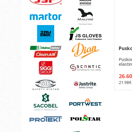
Pusk
Pusko
elasti
su plas
26.6
21.98€