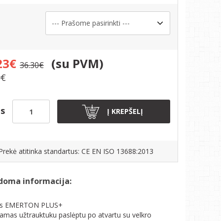
s
23€
(su PVM)
36.30€
0€
is
Į KREPŠELĮ
Prekė atitinka standartus: CE EN ISO 13688:2013
doma informacija:
as EMERTON PLUS+
amas užtrauktuku paslėptu po atvartu su velkro