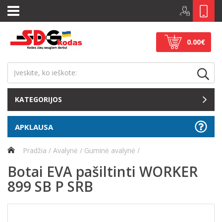
0.00€
KATEGORIJOS
APKLAUSA
Pradžia
Avalynė
Guminė avalynė
Botai EVA pašiltinti WORKER
899 SB P SRB