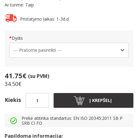
Ar turime: Taip
Pristatymo laikas: 1-3d.d.
Dydis
41.75€
(su PVM)
34.50€
Kiekis
Į KREPŠELĮ
Prekė atitinka standartus: EN ISO 20345:2011 SB P
SRB CI FO
Papildoma informacija: