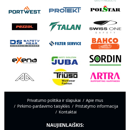
Privatumo politika ir slapukai
Apie mus
Pirkimo-pardavimo taisyklės
Pristatymo informacija
Kontaktai
NAUJIENLAIŠKIS: