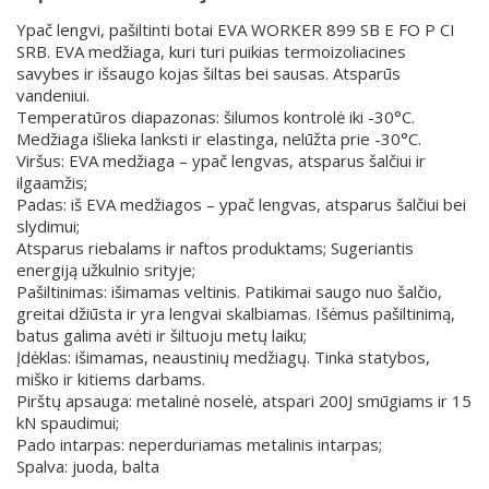
Ypač lengvi, pašiltinti botai EVA WORKER 899 SB E FO P CI
SRB. EVA medžiaga, kuri turi puikias termoizoliacines
savybes ir išsaugo kojas šiltas bei sausas. Atsparūs
vandeniui.
Temperatūros diapazonas: šilumos kontrolė iki -30°C.
Medžiaga išlieka lanksti ir elastinga, nelūžta prie -30°C.
Viršus: EVA medžiaga – ypač lengvas, atsparus šalčiui ir
ilgaamžis;
Padas: iš EVA medžiagos – ypač lengvas, atsparus šalčiui bei
slydimui;
Atsparus riebalams ir naftos produktams; Sugeriantis
energiją užkulnio srityje;
Pašiltinimas: išimamas veltinis. Patikimai saugo nuo šalčio,
greitai džiūsta ir yra lengvai skalbiamas. Išėmus pašiltinimą,
batus galima avėti ir šiltuoju metų laiku;
Įdėklas: išimamas, neaustinių medžiagų. Tinka statybos,
miško ir kitiems darbams.
Pirštų apsauga: metalinė noselė, atspari 200J smūgiams ir 15
kN spaudimui;
Pado intarpas: neperduriamas metalinis intarpas;
Spalva: juoda, balta