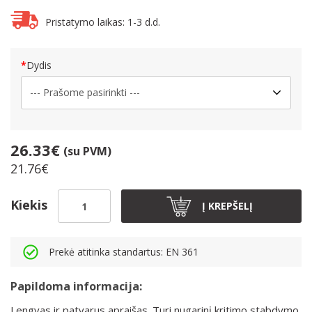
Pristatymo laikas: 1-3 d.d.
Dydis
26.33€
(su PVM)
21.76€
Kiekis
Į KREPŠELĮ
Prekė atitinka standartus: EN 361
Papildoma informacija:
Lengvas ir patvarus apraišas. Turi nugarinį kritimo stabdymo