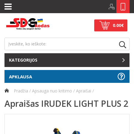
0.00€
KATEGORIJOS
APKLAUSA
Pradžia
Apsauga nuo kritimo
Apraišai
Apraišas IRUDEK LIGHT PLUS 2