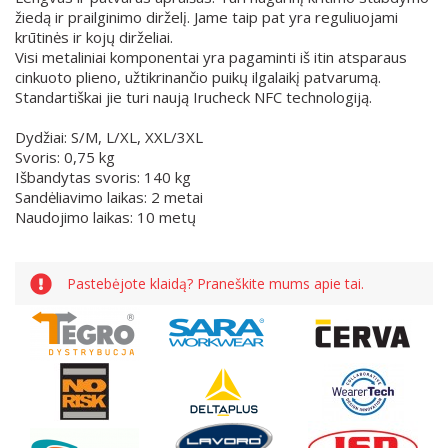
žiedą ir prailginimo dirželį. Jame taip pat yra reguliuojami
krūtinės ir kojų dirželiai.
Visi metaliniai komponentai yra pagaminti iš itin atsparaus
cinkuoto plieno, užtikrinančio puikų ilgalaikį patvarumą.
Standartiškai jie turi naują Irucheck NFC technologiją.
Dydžiai: S/M, L/XL, XXL/3XL
Svoris: 0,75 kg
Išbandytas svoris: 140 kg
Sandėliavimo laikas: 2 metai
Naudojimo laikas: 10 metų
Pastebėjote klaidą? Praneškite mums apie tai.