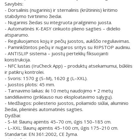
Savybės:
- Dorsalinis (nugarinis) ir sternalinis (krūtininis) kritimo
stabdymo tvirtinimo žiedai.
- Nugarinis žiedas su integruota prailginimo juosta.
- Automatinės K-EASY cinkuoto plieno sagties – didelio
atsparumo.
- Reguliuojamos kojų ir pečių juostos, aukščio reguliavimas.
- Paminkštintos pečių ir nugaros sritys su RIPSTOP audiniu.
- ANTISLIP sistema – juostų perteklių fiksuojanti
konstrukcija.
- NFC lustas (IruCheck App) – produktų atsekamumui, būklės
ir patikrų kontrolei.
- Svoris: 1570 g (S–M), 1620 g (L–XXL).
- Juostos plotis: 45 mm.
- Tarnavimo laikas: iki 10 metų naudojimo + 2 metų
sandėliavimo (priklauso nuo eksploatavimo sąlygų).
- Medžiagos: poliesterio juostos, poliamido siūlai, aliuminio
žiedai, plieninės automatinės sagties.
Dydžiai:
- S–M: šlaunų apimtis 45–70 cm, ūgis 150–185 cm.
- L–XXL: šlaunų apimtis 45–100 cm, ūgis 175–210 cm.
Standartai: EN 361:2002, CE žyma.