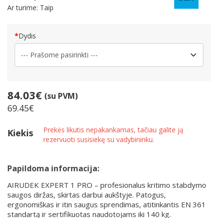
Ar turime: Taip
Dydis
84.03€
(su PVM)
69.45€
Prekės likutis nepakankamas, tačiau galite ją
Kiekis
rezervuoti susisiekę su vadybininku.
Papildoma informacija:
AIRUDEK EXPERT 1 PRO – profesionalus kritimo stabdymo
saugos diržas, skirtas darbui aukštyje. Patogus,
ergonomiškas ir itin saugus sprendimas, atitinkantis EN 361
standartą ir sertifikuotas naudotojams iki 140 kg.