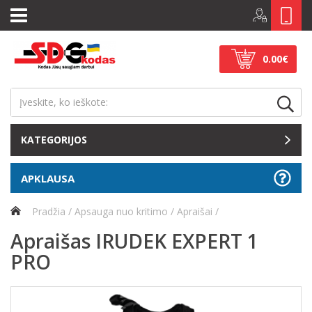
0.00€
KATEGORIJOS
APKLAUSA
Pradžia
Apsauga nuo kritimo
Apraišai
Apraišas IRUDEK EXPERT 1
PRO