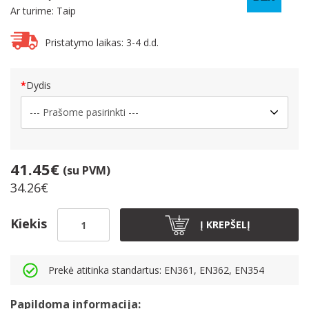
Ar turime: Taip
Pristatymo laikas: 3-4 d.d.
Dydis
41.45€
(su PVM)
34.26€
Kiekis
Į KREPŠELĮ
Prekė atitinka standartus: EN361, EN362, EN354
Papildoma informacija: