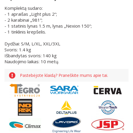
Komplektą sudaro:
- 1 apraišas „Light plus 2“;
- 2 karabinai „981“;
- 1 statinis lynas 1.5 m, lynas „Nexion 150“;
- 1 tinklinis krepšelis.
Dydžiai: S/M, L/XL, XXL/3XL
Svoris: 1.4 kg
Išbandytas svoris: 140 kg
Naudojimo laikas: 10 metų.
Pastebėjote klaidą? Praneškite mums apie tai.