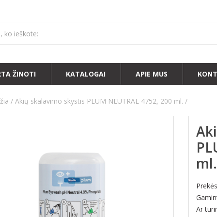
RTA ŽINOTI
KATALOGAI
APIE MUS
KONT
žia
Akių skalavimo skystis PLUM NEUTRAL 4752, 200 ml.
Aki
PL
ml.
Prekė
Gamin
Ar tur