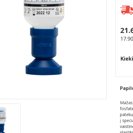
21.
17.9
Kiek
Papil
Mažas,
fosfati
patekus
į spec
vaistin
plastik