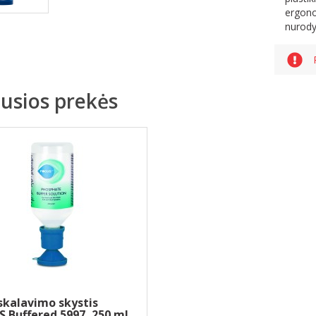
ergono
nurody
jusios prekės
skalavimo skystis
 Buffered 5997, 250 ml.