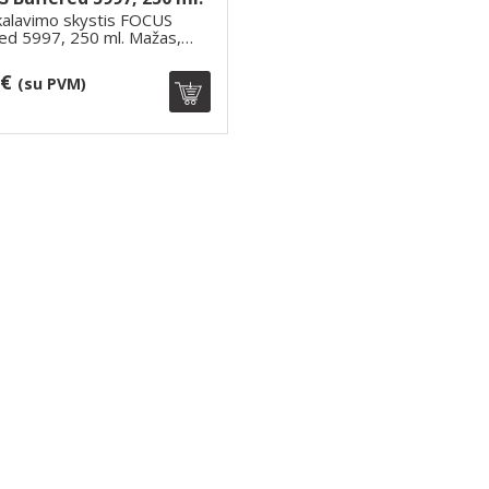
kalavimo skystis FOCUS
ed 5997, 250 ml. Mažas,
s but..
0€
(su PVM)