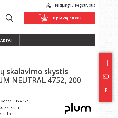
Prisijungti
/
Registruotis
0 prekių /
0.00€
AKTAI
ų skalavimo skystis
UM NEUTRAL 4752, 200
s kodas:
CP-4752
tojas: Plum
ime: Taip