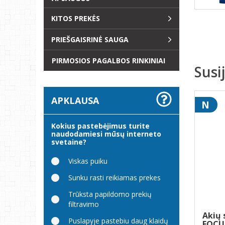
KITOS PREKĖS
PRIEŠGAISRINĖ SAUGA
PIRMOSIOS PAGALBOS RINKINIAI
Susi
APKLAUSA
N
Kokius pastebėjimus turite
naudodamiesi mūsų interneto
svetaine?
Viskas puiku
Sunku rasti reikiamas prekes
Trūksta papildomo prekių
filtravimo
Akių 
Puslapyje pastebiu daug klaidų
FOCUS