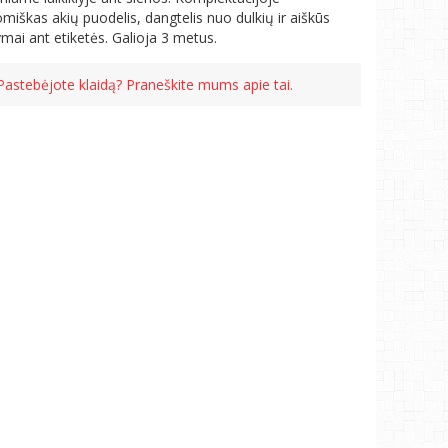
miškas akių puodelis, dangtelis nuo dulkių ir aiškūs
mai ant etiketės. Galioja 3 metus.
Pastebėjote klaidą? Praneškite mums apie tai.