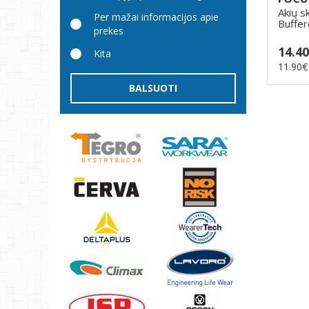
Akių s
Per mažai informacijos apie
Buffer
prekes
patogu
14.4
Kita
11.90€
BALSUOTI