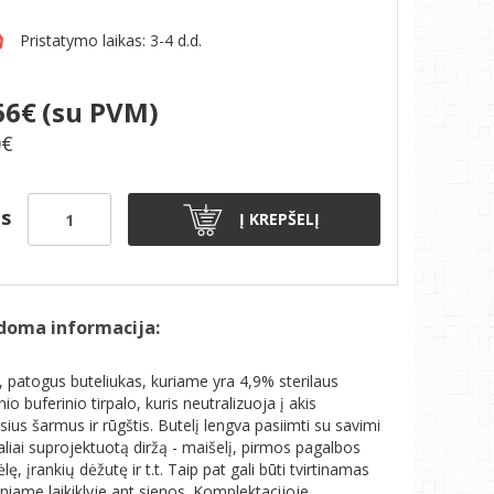
Pristatymo laikas: 3-4 d.d.
66€
(su PVM)
0€
is
Į KREPŠELĮ
doma informacija:
 patogus buteliukas, kuriame yra 4,9% sterilaus
nio buferinio tirpalo, kuris neutralizuoja į akis
ius šarmus ir rūgštis. Butelį lengva pasiimti su savimi
ialiai suprojektuotą diržą - maišelį, pirmos pagalbos
ėlę, įrankių dėžutę ir t.t. Taip pat gali būti tvirtinamas
iniame laikiklyje ant sienos. Komplektacijoje