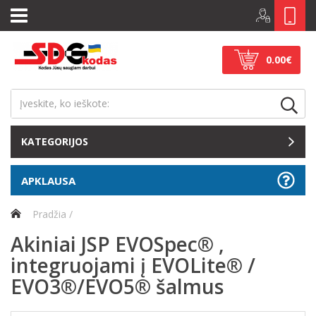
0.00€
KATEGORIJOS
APKLAUSA
Pradžia
Akiniai JSP EVOSpec® ,
integruojami į EVOLite® /
EVO3®/EVO5® šalmus