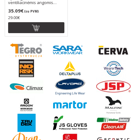
ventiliacinėmis angomis
EVOLite pagamintas iš lab..
35.09€
(su PVM)
29.00€