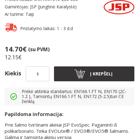
Gamintojas: JSP (Jungtinė Karalystė)
Ar turime: Taip
Pristatymo laikas: 1 - 3 d.d
14.70€
(su PVM)
12.15€
Kiekis
Į KREPŠELĮ
Prekė atitinka standartus: EN166.1.FT N, EN170 (2C-
1.2 ), Tamsintų EN166.1.FT N, EN172 (5-2.5)turi CE
ženklą.
Papildoma informacija:
Prie šalmo tvirtinami akiniai JSP EvoSpec. Pagaminti iš
polikarbonato. Tinka EVOLite® / EVO3®/EVO5® šalmams.
Galima ir tamsinta akinių versija.