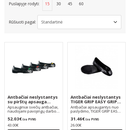
Puslapyje rodyti:
15
30
45
60
Rūšiuoti pagal:
Antbačiai neslystantys
Antbačiai neslystantys
su pirštų apsauga
TIGER GRIP EASY GRIP
TIGER GRIP TOTAL
FO SRC
Apsauginiai svečių antbačiai,
Antbačiai apsaugantys nuo
PROTECT SB FO SRC
naudojami pavojingų darbo
paslydimo, TIGER GRIP EASY-
vietų lankytoj..
GRIP FO SRC Apsau..
52.03€
31.46€
(su PVM)
(su PVM)
43.00€
26.00€