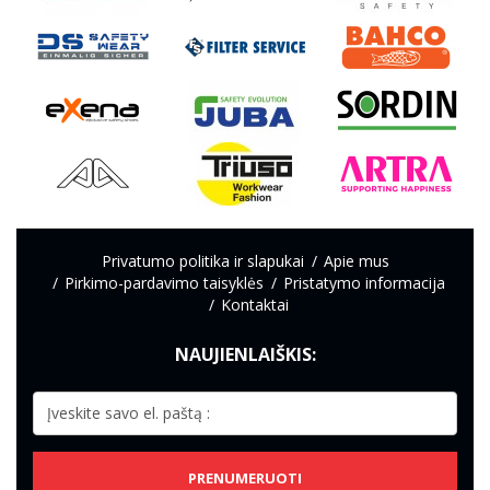
Privatumo politika ir slapukai
Apie mus
Pirkimo-pardavimo taisyklės
Pristatymo informacija
Kontaktai
NAUJIENLAIŠKIS:
PRENUMERUOTI