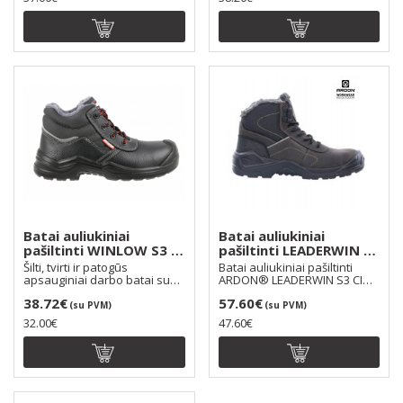
Batai auliukiniai
Batai auliukiniai
pašiltinti WINLOW S3 CI
pašiltinti LEADERWIN S3
SRC
CI SRC, spalva: t.ruda
Šilti, tvirti ir patogūs
Batai auliukiniai pašiltinti
apsauginiai darbo batai su
ARDON® LEADERWIN S3 CI
auliuku, papildoma..
SRC Užrišami raišt..
38.72€
57.60€
(su PVM)
(su PVM)
32.00€
47.60€