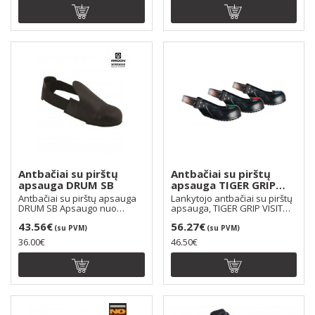
Antbačiai su pirštų
Antbačiai su pirštų
apsauga DRUM SB
apsauga TIGER GRIP
VISITOR SB FO
Antbačiai su pirštų apsauga
Lankytojo antbačiai su pirštų
DRUM SB Apsaugo nuo
apsauga, TIGER GRIP VISITOR
galimų nelaimingų atsi..
SB FO Lankyt..
43.56€
56.27€
(su PVM)
(su PVM)
36.00€
46.50€