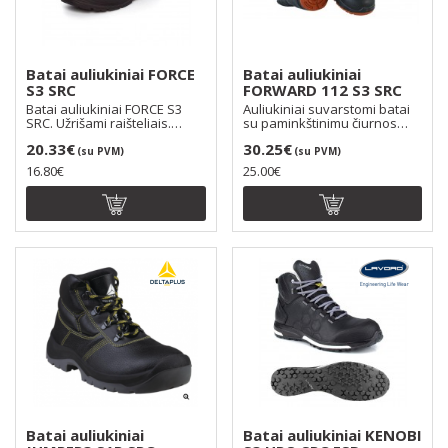
Batai auliukiniai FORCE
Batai auliukiniai
S3 SRC
FORWARD 112 S3 SRC
Batai auliukiniai FORCE S3
Auliukiniai suvarstomi batai
SRC. Užrišami raišteliais.
su paminkštinimu čiurnos
Sustiprintas bat..
srityje. Batų vi..
20.33€
30.25€
(su PVM)
(su PVM)
16.80€
25.00€
Batai auliukiniai
Batai auliukiniai KENOBI