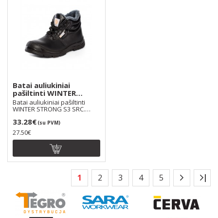
Batai auliukiniai
pašiltinti WINTER
STRONG S3 SRC
Batai auliukiniai pašiltinti
WINTER STRONG S3 SRC.
Užrišami raišteliai..
33.28€
(su PVM)
27.50€
|
1
2
3
4
5