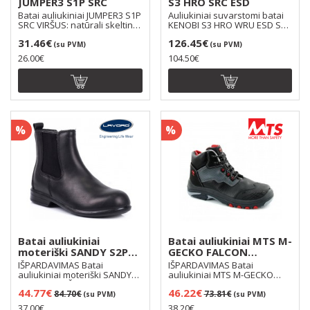
JUMPER3 S1P SRC
S3 HRO SRC ESD
Batai auliukiniai JUMPER3 S1P
Auliukiniai suvarstomi batai
SRC VIRŠUS: natūrali skeltinė
KENOBI S3 HRO WRU ESD SRC
oda PAM..
be metalinių de..
31.46€
126.45€
(su PVM)
(su PVM)
26.00€
104.50€
%
%
Batai auliukiniai
Batai auliukiniai MTS M-
moteriški SANDY S2P
GECKO FALCON
SRC
OVERCAP FLEX S3 HI CI
IŠPARDAVIMAS Batai
IŠPARDAVIMAS Batai
SRC
auliukiniai moteriški SANDY
auliukiniai MTS M-GECKO
S2P SRC VIRŠUS: natūr..
FALCON OVERCAP FLEX S3 HI ..
44.77€
46.22€
84.70€
73.81€
(su PVM)
(su PVM)
37.00€
38.20€