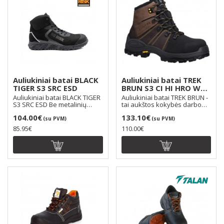
Auliukiniai batai BLACK
Auliukiniai batai TREK
TIGER S3 SRC ESD
BRUN S3 CI HI HRO WR
SRC
Auliukiniai batai BLACK TIGER
Auliukiniai batai TREK BRUN -
S3 SRC ESD Be metalinių
tai aukštos kokybės darbo
detalių. Kamščio..
batai, kurie s..
104.00€
133.10€
(su PVM)
(su PVM)
85.95€
110.00€